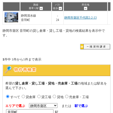
路線
バス
所在地
最寄り駅
徒歩
静岡清水線
-
静岡市葵区千代田2-2-13
音羽町
24
静岡市葵区 音羽町の貸し倉庫・貸し工場・貸地の検索結果を表示中で
す。
1
件中 1件から1件まで表示
希望の
貸し倉庫・貸し工場・貸地・売倉庫・工場
の地域または駅名を
選んで下さい。
すべて
貸倉庫
貸工場
貸地
売倉庫・工場
エリアで選ぶ
または
駅で選ぶ
駅