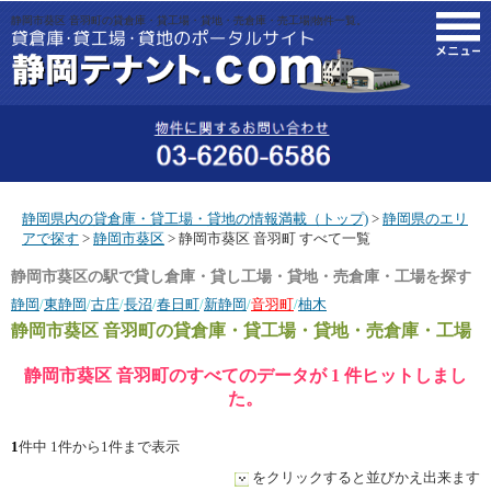
静岡市葵区 音羽町の貸倉庫・貸工場・貸地・売倉庫・売工場|物件一覧。
M
静岡県内の貸倉庫・貸工場・貸地の情報満載（トップ)
>
静岡県のエリ
アで探す
>
静岡市葵区
> 静岡市葵区 音羽町 すべて一覧
静岡市葵区の駅で貸し倉庫・貸し工場・貸地・売倉庫・工場を探す
静岡
/
東静岡
/
古庄
/
長沼
/
春日町
/
新静岡
/
音羽町
/
柚木
静岡市葵区 音羽町
の貸倉庫・貸工場・貸地・売倉庫・工場
静岡市葵区 音羽町のすべてのデータが 1 件ヒットしまし
た。
1
件中 1件から1件まで表示
をクリックすると並びかえ出来ます