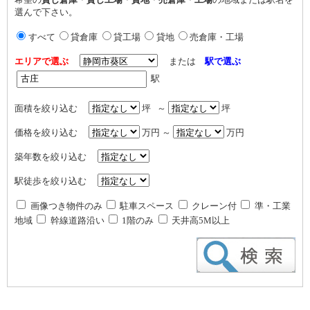
選んで下さい。
すべて
貸倉庫
貸工場
貸地
売倉庫・工場
エリアで選ぶ
または
駅で選ぶ
駅
面積を絞り込む
坪 ～
坪
価格を絞り込む
万円 ～
万円
築年数を絞り込む
駅徒歩を絞り込む
画像つき物件のみ
駐車スペース
クレーン付
準・工業
地域
幹線道路沿い
1階のみ
天井高5M以上