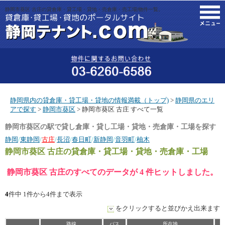
静岡市葵区 古庄の貸倉庫・貸工場・貸地・売倉庫・売工場|物件一覧。
M
静岡県内の貸倉庫・貸工場・貸地の情報満載（トップ)
>
静岡県のエリ
アで探す
>
静岡市葵区
> 静岡市葵区 古庄 すべて一覧
静岡市葵区の駅で貸し倉庫・貸し工場・貸地・売倉庫・工場を探す
静岡
/
東静岡
/
古庄
/
長沼
/
春日町
/
新静岡
/
音羽町
/
柚木
静岡市葵区 古庄
の貸倉庫・貸工場・貸地・売倉庫・工場
静岡市葵区 古庄のすべてのデータが 4 件ヒットしました。
4
件中 1件から4件まで表示
をクリックすると並びかえ出来ます
路線
バス
所在地