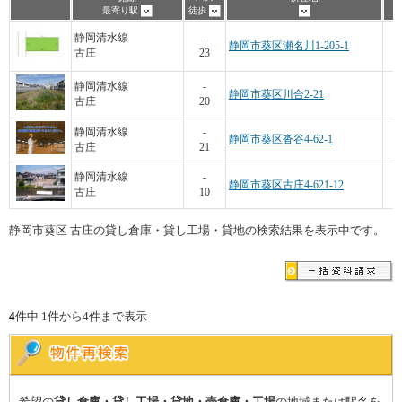
最寄り駅
徒歩
3
静岡清水線
-
静岡市葵区瀬名川1-205-1
古庄
23
3
静岡清水線
-
静岡市葵区川合2-21
古庄
20
静岡清水線
-
静岡市葵区沓谷4-62-1
古庄
21
2
静岡清水線
-
静岡市葵区古庄4-621-12
古庄
10
静岡市葵区 古庄の貸し倉庫・貸し工場・貸地の検索結果を表示中です。
4
件中 1件から4件まで表示
希望の
貸し倉庫・貸し工場・貸地・売倉庫・工場
の地域または駅名を