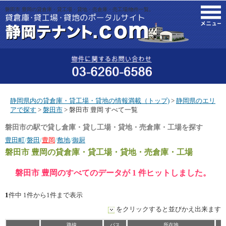
磐田市 豊岡の貸倉庫・貸工場・貸地・売倉庫・売工場|物件一覧。
M
静岡県内の貸倉庫・貸工場・貸地の情報満載（トップ)
>
静岡県のエリ
アで探す
>
磐田市
> 磐田市 豊岡 すべて一覧
磐田市の駅で貸し倉庫・貸し工場・貸地・売倉庫・工場を探す
豊田町
/
磐田
/
豊岡
/
敷地
/
御厨
磐田市 豊岡
の貸倉庫・貸工場・貸地・売倉庫・工場
磐田市 豊岡のすべてのデータが 1 件ヒットしました。
1
件中 1件から1件まで表示
をクリックすると並びかえ出来ます
路線
バス
所在地