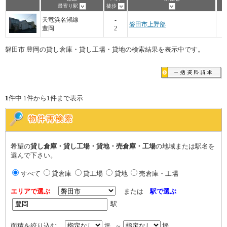
最寄り駅
徒歩
1
天竜浜名湖線
-
磐田市上野部
豊岡
2
磐田市 豊岡の貸し倉庫・貸し工場・貸地の検索結果を表示中です。
1
件中 1件から1件まで表示
希望の
貸し倉庫・貸し工場・貸地・売倉庫・工場
の地域または駅名を
選んで下さい。
すべて
貸倉庫
貸工場
貸地
売倉庫・工場
エリアで選ぶ
または
駅で選ぶ
駅
面積を絞り込む
坪 ～
坪