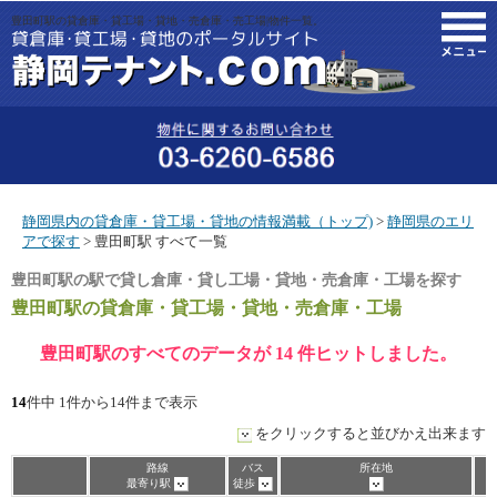
豊田町駅の貸倉庫・貸工場・貸地・売倉庫・売工場|物件一覧。
M
静岡県内の貸倉庫・貸工場・貸地の情報満載（トップ)
>
静岡県のエリ
アで探す
> 豊田町駅 すべて一覧
豊田町駅の駅で貸し倉庫・貸し工場・貸地・売倉庫・工場を探す
豊田町駅
の貸倉庫・貸工場・貸地・売倉庫・工場
豊田町駅のすべてのデータが 14 件ヒットしました。
14
件中 1件から14件まで表示
をクリックすると並びかえ出来ます
路線
バス
所在地
最寄り駅
徒歩