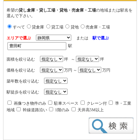
希望の
貸し倉庫・貸し工場・貸地・売倉庫・工場
の地域または駅名を
選んで下さい。
すべて
貸倉庫
貸工場
貸地
売倉庫・工場
エリアで選ぶ
または
駅で選ぶ
駅
面積を絞り込む
坪 ～
坪
価格を絞り込む
万円 ～
万円
築年数を絞り込む
駅徒歩を絞り込む
画像つき物件のみ
駐車スペース
クレーン付
準・工業
地域
幹線道路沿い
1階のみ
天井高5M以上