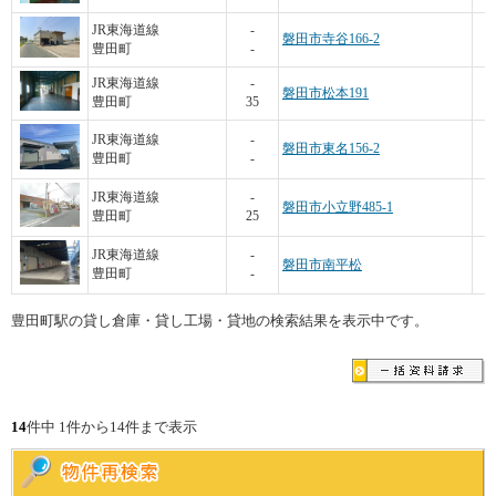
JR東海道線
-
磐田市寺谷166-2
豊田町
-
1
JR東海道線
-
磐田市松本191
豊田町
35
JR東海道線
-
磐田市東名156-2
豊田町
-
JR東海道線
-
磐田市小立野485-1
豊田町
25
5
JR東海道線
-
磐田市南平松
豊田町
-
豊田町駅の貸し倉庫・貸し工場・貸地の検索結果を表示中です。
14
件中 1件から14件まで表示