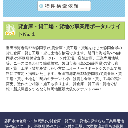
貸倉庫・貸工場・貸地の事業用ポータルサイ
トNo.１
磐田市海老島525(静岡県)の貸倉庫・貸工場・貸地をはじめ静岡全域の
貸し倉庫・貸し工場・貸し土地を検索できます。磐田市海老島525(静
岡県)の事務所付貸倉庫、クレーン付工場、店舗倉庫、工業専用地域
等、ニーズに合わせて簡単検索。磐田市海老島525(静岡県)の貸し倉
庫・貸し工場・貸地を貸したい方にはオーナーサポートシステムで無
料にて査定・掲載いたします。磐田市海老島525(静岡県)で貸倉庫・貸
工場・貸し土地をご契約のテナント様には貸し倉庫・貸し工場の設計
変更、造作のご相談・施工も承ります。貸倉庫・貸工場・貸地で移
転・新規開設をするなら静岡地区最大級のテナント.com！
磐田市海老島525(静岡県)で貸倉庫・貸工場・貸地を探すなら工業専用地
域や広いヤード、事務所付やクレーン付き工場、大型物流倉庫も多数掲