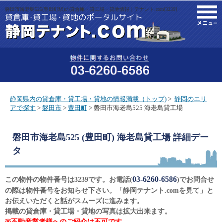
磐田市海老島525(豊田町駅)の貸倉庫・貸工場・貸地情報｜テナント.com[3239]
M
静岡県内の貸倉庫・貸工場・貸地の情報満載（トップ)
>
静岡のエリ
アで探す
>
磐田市
>
豊田町
> 磐田市海老島525 海老島貸工場
磐田市海老島525 (豊田町) 海老島貸工場
詳細デー
タ
03-6260-6586
この物件の物件番号は3239です。お電話(
)でお問合せ
の際は物件番号をお知らせ下さい。「静岡テナント.comを見て」と
お伝えいただくと話がスムーズに進みます。
掲載の貸倉庫・貸工場・貸地の写真は拡大出来ます。
※不動産業者様へのご紹介は不可です。