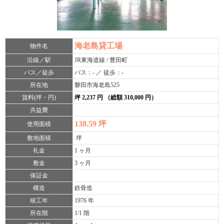
海老島貸工場
物件名
沿線／駅
JR東海道線 / 豊田町
バス／徒歩
バス：- ／ 徒歩：-
所在地
磐田市海老島525
賃料(坪・円)
坪 2,237 円 （総額 310,000 円）
共益費
138.59 坪
使用面積
敷地面積
坪
礼金
1 ヶ月
敷金
3 ヶ月
保証金
構造
鉄骨造
竣工年
1976 年
所在階
1/1 階