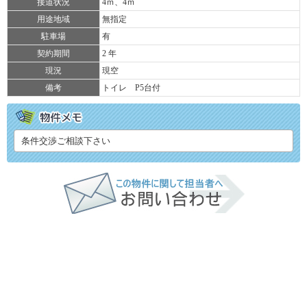
接道状況
4ｍ、4ｍ
用途地域
無指定
駐車場
有
契約期間
2 年
現況
現空
備考
トイレ P5台付
条件交渉ご相談下さい