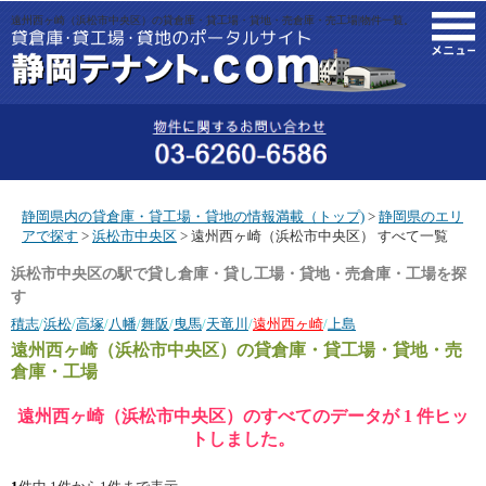
遠州西ヶ崎（浜松市中央区）の貸倉庫・貸工場・貸地・売倉庫・売工場|物件一覧。
M
静岡県内の貸倉庫・貸工場・貸地の情報満載（トップ)
>
静岡県のエリ
アで探す
>
浜松市中央区
> 遠州西ヶ崎（浜松市中央区） すべて一覧
浜松市中央区の駅で貸し倉庫・貸し工場・貸地・売倉庫・工場を探
す
積志
/
浜松
/
高塚
/
八幡
/
舞阪
/
曳馬
/
天竜川
/
遠州西ヶ崎
/
上島
遠州西ヶ崎（浜松市中央区）
の貸倉庫・貸工場・貸地・売
倉庫・工場
遠州西ヶ崎（浜松市中央区）のすべてのデータが 1 件ヒッ
トしました。