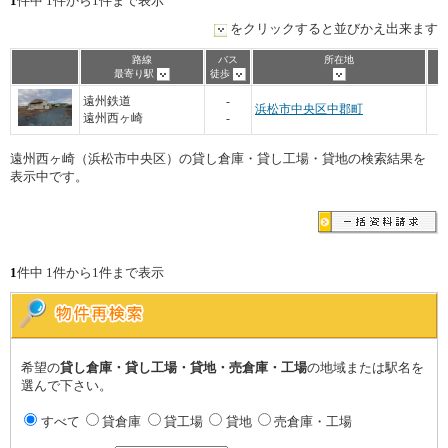
1
件中 1件から1件まで表示
をクリックすると並びかえ出来ます
路線
バス
所在地
最寄り駅
徒歩
1
遠州鉄道
-
浜松市中央区中郡町
遠州西ヶ崎
-
遠州西ヶ崎（浜松市中央区）の貸し倉庫・貸し工場・貸地の検索結果を
表示中です。
1
件中 1件から1件まで表示
希望の
貸し倉庫・貸し工場・貸地・売倉庫・工場
の地域または駅名を
選んで下さい。
すべて
貸倉庫
貸工場
貸地
売倉庫・工場