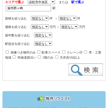
エリアで選ぶ
または
駅で選ぶ
駅
面積を絞り込む
坪 ～
坪
価格を絞り込む
万円 ～
万円
築年数を絞り込む
駅徒歩を絞り込む
画像つき物件のみ
駐車スペース
クレーン付
準・工業
地域
幹線道路沿い
1階のみ
天井高5M以上