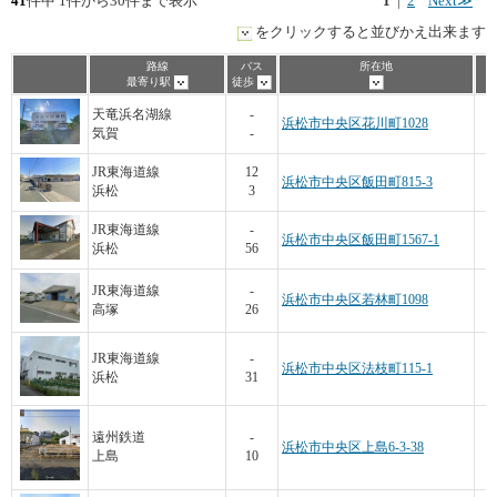
41
件中 1件から30件まで表示
1
|
2
Next≫
をクリックすると並びかえ出来ます
路線
バス
所在地
最寄り駅
徒歩
1
天竜浜名湖線
-
浜松市中央区花川町1028
気賀
-
JR東海道線
12
浜松市中央区飯田町815-3
浜松
3
JR東海道線
-
浜松市中央区飯田町1567-1
浜松
56
JR東海道線
-
浜松市中央区若林町1098
高塚
26
JR東海道線
-
浜松市中央区法枝町115-1
浜松
31
2
遠州鉄道
-
浜松市中央区上島6-3-38
上島
10