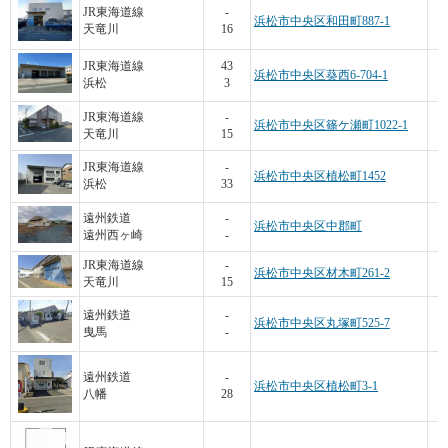
JR東海道線
-
浜松市中央区和田町887-1
天竜川
16
JR東海道線
43
浜松市中央区葵西6-704-1
浜松
3
JR東海道線
-
浜松市中央区篠ケ瀬町1022-1
天竜川
15
JR東海道線
-
浜松市中央区植松町1452
浜松
33
1
遠州鉄道
-
浜松市中央区中郡町
遠州西ヶ崎
-
JR東海道線
-
浜松市中央区材木町261-2
天竜川
15
遠州鉄道
-
浜松市中央区丸塚町525-7
曳馬
-
遠州鉄道
-
浜松市中央区植松町3-1
八幡
28