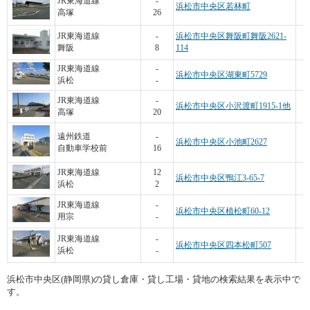
JR東海道線
-
浜松市中央区若林町
高塚
26
JR東海道線
-
浜松市中央区舞阪町舞阪2621-
舞阪
8
114
JR東海道線
-
浜松市中央区湖東町5729
浜松
-
3
JR東海道線
-
浜松市中央区小沢渡町1915-1他
高塚
20
遠州鉄道
-
浜松市中央区小池町2627
自動車学校前
16
JR東海道線
12
浜松市中央区鴨江3-65-7
浜松
2
JR東海道線
-
浜松市中央区植松町60-12
用宗
-
JR東海道線
-
浜松市中央区四本松町507
浜松
-
浜松市中央区(静岡県)の貸し倉庫・貸し工場・貸地の検索結果を表示中で
す。