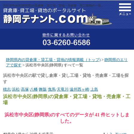
浜松市中央区(静岡県)の貸倉庫・貸工場・貸地・売倉庫・売工場|物件一覧。
M
静岡県内の貸倉庫・貸工場・貸地の情報満載（トップ)
>
静岡県のエリ
アで探す
> 浜松市中央区(静岡県) すべて一覧
浜松市中央区の駅で貸し倉庫・貸し工場・貸地・売倉庫・工場を探
す
積志
/
浜松
/
高塚
/
八幡
/
舞阪
/
曳馬
/
天竜川
/
遠州西ヶ崎
/
上島
浜松市中央区(静岡県)
の貸倉庫・貸工場・貸地・売倉庫・工
場
浜松市中央区(静岡県)のすべてのデータが 41 件ヒットしま
した。