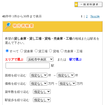
41
件中 1件から30件まで表示
1
|
2
Next≫
希望の
貸し倉庫・貸し工場・貸地・売倉庫・工場
の地域または駅名を
選んで下さい。
すべて
貸倉庫
貸工場
貸地
売倉庫・工場
エリアで選ぶ
または
駅で選ぶ
駅
面積を絞り込む
坪 ～
坪
価格を絞り込む
万円 ～
万円
築年数を絞り込む
駅徒歩を絞り込む