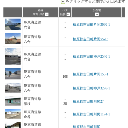
をクリックすると並びかえ出来ます
路線
バス
所在地
最寄り駅
徒歩
2
JR東海道線
-
榛原郡吉田町片岡3070-1
六合
-
3
JR東海道線
-
榛原郡吉田町片岡55-15
六合
-
JR東海道線
-
榛原郡吉田町神戸2540-1
六合
-
JR東海道線
-
榛原郡吉田町片岡155-1
六合
108
JR東海道線
-
榛原郡吉田町神戸3276-1
六合
-
JR東海道線
-
榛原郡吉田町川尻27
藤枝
38
JR東海道線
-
榛原郡吉田町川尻1174-1
金谷
-
4
JR東海道線
-
榛原郡吉田町川尻