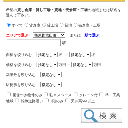
希望の
貸し倉庫・貸し工場・貸地・売倉庫・工場
の地域または駅名を
選んで下さい。
すべて
貸倉庫
貸工場
貸地
売倉庫・工場
エリアで選ぶ
または
駅で選ぶ
駅
面積を絞り込む
坪 ～
坪
価格を絞り込む
万円 ～
万円
築年数を絞り込む
駅徒歩を絞り込む
画像つき物件のみ
駐車スペース
クレーン付
準・工業
地域
幹線道路沿い
1階のみ
天井高5M以上