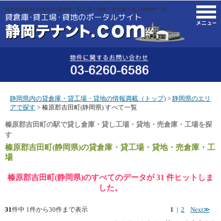
榛原郡吉田町(静岡県)の貸倉庫・貸工場・貸地・売倉庫・売工場|物件一覧。
M
静岡県内の貸倉庫・貸工場・貸地の情報満載（トップ)
>
静岡県のエリ
アで探す
> 榛原郡吉田町(静岡県) すべて一覧
榛原郡吉田町の駅で貸し倉庫・貸し工場・貸地・売倉庫・工場を探
す
榛原郡吉田町(静岡県)
の貸倉庫・貸工場・貸地・売倉庫・工
場
榛原郡吉田町(静岡県)のすべてのデータが 31 件ヒットしま
した。
31
件中 1件から30件まで表示
1
|
2
Next≫