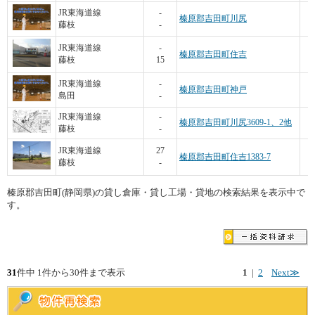
JR東海道線
-
榛原郡吉田町川尻
藤枝
-
JR東海道線
-
榛原郡吉田町住吉
藤枝
15
7
JR東海道線
-
榛原郡吉田町神戸
島田
-
6
JR東海道線
-
榛原郡吉田町川尻3609-1、2他
藤枝
-
9
JR東海道線
27
榛原郡吉田町住吉1383-7
藤枝
-
榛原郡吉田町(静岡県)の貸し倉庫・貸し工場・貸地の検索結果を表示中で
す。
31
件中 1件から30件まで表示
1
|
2
Next≫