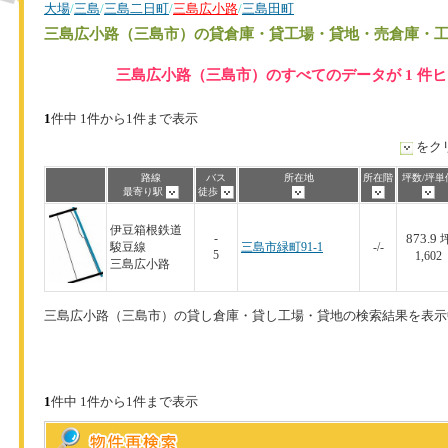
大場
/
三島
/
三島二日町
/
三島広小路
/
三島田町
三島広小路（三島市）
の貸倉庫・貸工場・貸地・売倉庫・
三島広小路（三島市）のすべてのデータが 1 件
1
件中 1件から1件まで表示
をク
路線
バス
所在地
所在階
坪数/坪単
最寄り駅
徒歩
伊豆箱根鉄道
873.9
-
駿豆線
三島市緑町91-1
-/-
5
1,602
三島広小路
三島広小路（三島市）の貸し倉庫・貸し工場・貸地の検索結果を表示
1
件中 1件から1件まで表示