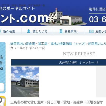
・貸工場・貸地・売倉庫・売工場|物件一覧。
静岡県内の貸倉庫・貸工場・貸地の情報満載（トップ)
>
静岡県のエ
路（三島市） すべて一覧
NEW RELEASE
場
含
天井高6.5Ｍ有 シャッター（9
物
三島市の駅で貸し倉庫・貸し工場・貸地・売倉庫・工場を探す