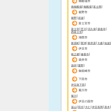
御殿場市
南御殿場
御殿場
富士岡
裾野市
裾野
岩波
富士宮市
富士宮
芝川
沼久保
源道寺
西富士宮
湖西市
新居町
鷲津
新所原
大森
知波
伊豆市
牧之郷
修善寺
袋井市
袋井
愛野
御前崎市
下田市
伊豆急下田
菊川市
菊川
伊豆の国市
韮山
田京
大仁
伊豆長岡
原木