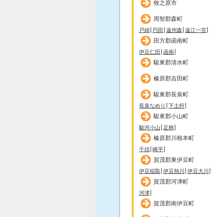
牧之原市
周智郡森町
戸綿
円田
遠州森
遠江一宮
田方郡函南町
伊豆仁田
函南
駿東郡清水町
榛原郡吉田町
駿東郡長泉町
長泉なめり
下土狩
駿東郡小山町
駿河小山
足柄
榛原郡川根本町
千頭
崎平
賀茂郡東伊豆町
伊豆稲取
伊豆熱川
伊豆大川
賀茂郡河津町
河津
賀茂郡南伊豆町