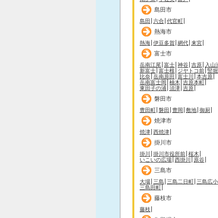
島田市
島田
六合
代官町
熱海市
熱海
伊豆多賀
網代
来宮
富士市
岳南江尾
富士
神谷
吉原
入山
新富士
富士根
ジヤトコ前
竪堀
比奈
岳南原田
富士川
本吉原
岳南富士岡
柚木
吉原本町
東田子の浦
須津
吉原
磐田市
豊田町
磐田
豊岡
敷地
御厨
焼津市
焼津
西焼津
掛川市
掛川
掛川市役所前
桜木
いこいの広場
西掛川
原谷
三島市
大場
三島
三島二日町
三島広小
三島田町
藤枝市
藤枝