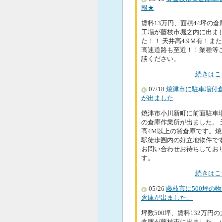
報★
賃料13万円、面積44坪の倉
工場が藤枝市堀之内に出ま
た！！ 天井高4.9Ｍ有！ま
高速道路も至近！！業種等
談ください。
続きはこ
07/18
焼津市に駐車場付
が出ました
焼津市小川新町に前面駐車
の倉庫作業所が出ました。 
高4M以上の貸倉庫です。焼
駅徒歩圏内の好立地物件で
お問い合わせお待ちしてお
す。
続きはこ
05/26
藤枝市に500坪の
倉庫が出ました。
坪数500坪、賃料132万円
倉庫が藤枝市に出ました。