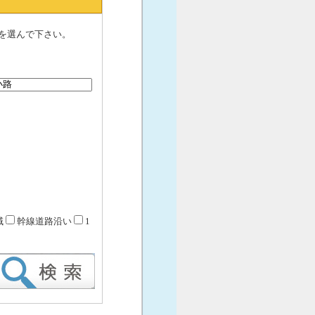
を選んで下さい。
域
幹線道路沿い
1