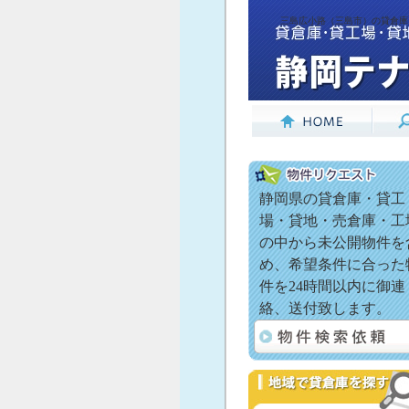
三島広小路（三島市）の貸倉庫
静岡県の貸倉庫・貸工
場・貸地・売倉庫・工
の中から未公開物件を
め、希望条件に合った
件を24時間以内に御連
絡、送付致します。