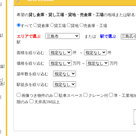
馬
希望の
貸し倉庫・貸し工場・貸地・売倉庫・工場
の地域または駅名
すべて
貸倉庫
貸工場
貸地
売倉庫・工場
賀
エリアで選ぶ
または
駅で選ぶ
駅
面積を絞り込む
坪 ～
坪
価格を絞り込む
万円 ～
万円
場
築年数を絞り込む
ク
米
駅徒歩を絞り込む
画像つき物件のみ
駐車スペース
クレーン付
準・工業地
階のみ
天井高5M以上