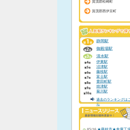
賀茂郡松崎町
賀茂郡西伊豆町
静岡駅
御殿場駅
清水駅
伊東駅
沼津駅
藤枝駅
富士駅
豊田町駅
焼津駅
菊川駅
過去のランキングは
ら
05/16
★藤枝市★倉庫工