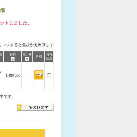
工場
ヒットしました。
リックすると並びかえ出来ます
価
賃料
竣工年
資料
詳細
請求
坪
1,400,000
-
中です。