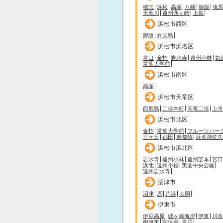
積志
浜松
高塚
八幡
舞阪
曳
天竜川
遠州西ヶ崎
上島
浜松市西区
舞阪
弁天島
浜松市浜名区
宮口
金指
岩水寺
遠州小林
気
常葉大学前
浜松市南区
高塚
浜松市天竜区
西鹿島
二俣本町
天竜二俣
上市
浜松市北区
金指
常葉大学前
フルーツパー
三ケ日
都田
東都筑
浜名湖佐久
浜松市浜北区
岩水寺
遠州小林
遠州芝本
宮口
浜北
遠州小松
美薗中央公園
遠州岩水寺
沼津市
沼津
原
片浜
大岡
伊東市
伊豆高原
城ヶ崎海岸
伊東
川奈
南伊東
宇佐美
富戸