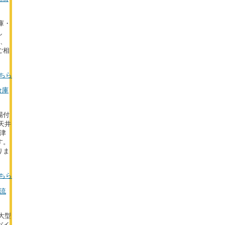
庫・
し
た、
ご相
ちら
倉庫
場付
天井
津
す。
りま
ちら
物流
の大型
バイ