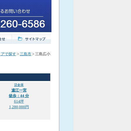
リアで探す
>
三島市
> 三島広小
貸倉庫
遠江一宮
徒歩：44 分
614坪
1,280,000円