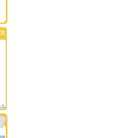
こち
場情