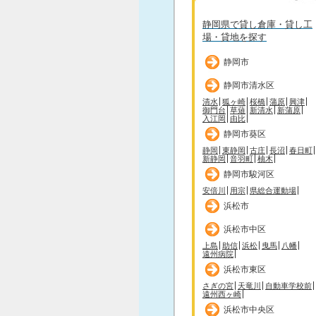
静岡県で貸し倉庫・貸し工
場・貸地を探す
静岡市
静岡市清水区
清水
狐ヶ崎
桜橋
蒲原
興津
御門台
草薙
新清水
新蒲原
入江岡
由比
静岡市葵区
静岡
東静岡
古庄
長沼
春日町
新静岡
音羽町
柚木
静岡市駿河区
安倍川
用宗
県総合運動場
浜松市
浜松市中区
上島
助信
浜松
曳馬
八幡
遠州病院
浜松市東区
さぎの宮
天竜川
自動車学校前
遠州西ヶ崎
浜松市中央区