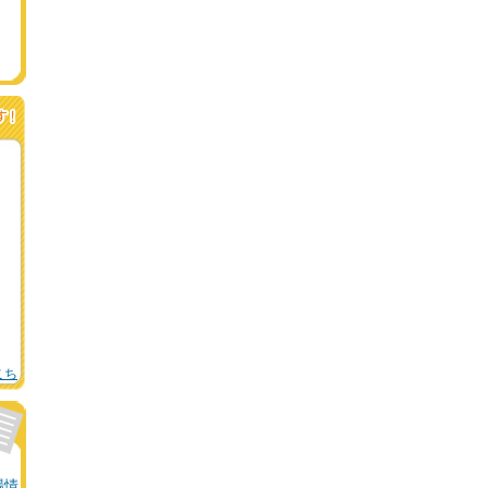
こち
場情