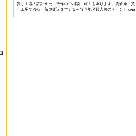
貸し工場の設計変更、造作のご相談・施工も承ります。貸倉庫・貸
売工場で移転・新規開設をするなら静岡地区最大級のテナント.com
田