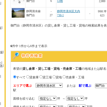
御門台
6
13他
2,000
馬
998
静岡清水線
-
静岡市清水区大内
坪
-
御門台
27
730-1
623
御門台（静岡市清水区）の貸し倉庫・貸し工場・貸地の検索結果を表
賀
6
件中 1件から6件まで表示
場
ク
米
希望の
貸し倉庫・貸し工場・貸地・売倉庫・工場
の地域または駅名
すべて
貸倉庫
貸工場
貸地
売倉庫・工場
エリアで選ぶ
または
駅で選ぶ
駅
面積を絞り込む
坪 ～
坪
価格を絞り込む
万円 ～
万円