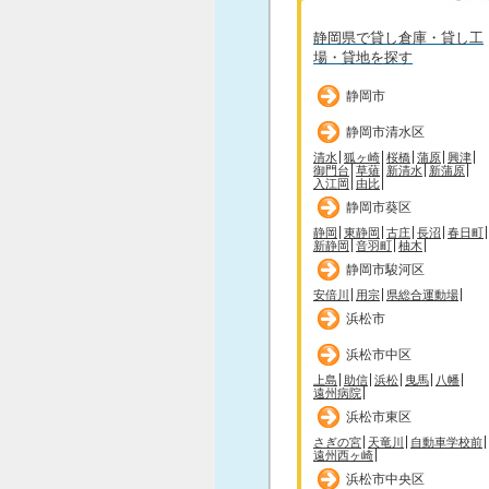
静岡県で貸し倉庫・貸し工
場・貸地を探す
静岡市
静岡市清水区
清水
狐ヶ崎
桜橋
蒲原
興津
御門台
草薙
新清水
新蒲原
入江岡
由比
静岡市葵区
静岡
東静岡
古庄
長沼
春日町
新静岡
音羽町
柚木
静岡市駿河区
安倍川
用宗
県総合運動場
浜松市
浜松市中区
上島
助信
浜松
曳馬
八幡
遠州病院
浜松市東区
さぎの宮
天竜川
自動車学校前
遠州西ヶ崎
浜松市中央区