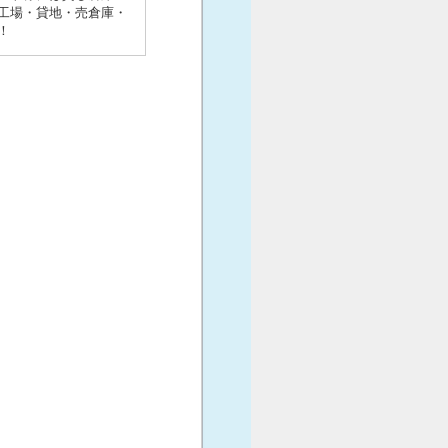
工場・貸地・売倉庫・
！