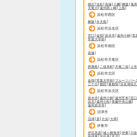
積志
浜松
高塚
八幡
舞阪
曳
天竜川
遠州西ヶ崎
上島
浜松市西区
舞阪
弁天島
浜松市浜名区
宮口
金指
岩水寺
遠州小林
気
常葉大学前
浜松市南区
高塚
浜松市天竜区
西鹿島
二俣本町
天竜二俣
上市
浜松市北区
金指
常葉大学前
フルーツパー
三ケ日
都田
東都筑
浜名湖佐久
浜松市浜北区
岩水寺
遠州小林
遠州芝本
宮口
浜北
遠州小松
美薗中央公園
遠州岩水寺
沼津市
沼津
原
片浜
大岡
伊東市
伊豆高原
城ヶ崎海岸
伊東
川奈
南伊東
宇佐美
富戸