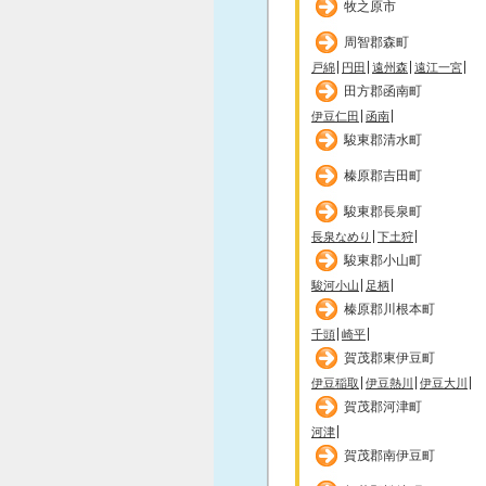
牧之原市
周智郡森町
戸綿
円田
遠州森
遠江一宮
田方郡函南町
伊豆仁田
函南
駿東郡清水町
榛原郡吉田町
駿東郡長泉町
長泉なめり
下土狩
駿東郡小山町
駿河小山
足柄
榛原郡川根本町
千頭
崎平
賀茂郡東伊豆町
伊豆稲取
伊豆熱川
伊豆大川
賀茂郡河津町
河津
賀茂郡南伊豆町