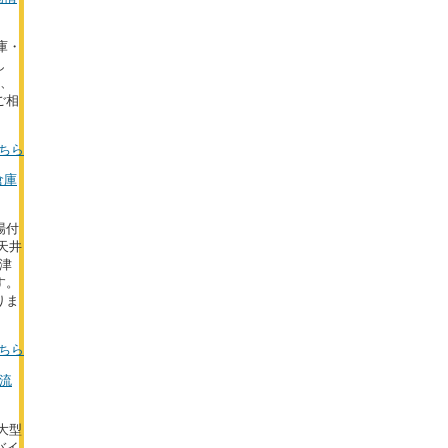
庫・
し
た、
ご相
ちら
倉庫
場付
天井
津
す。
りま
ちら
物流
の大型
バイ