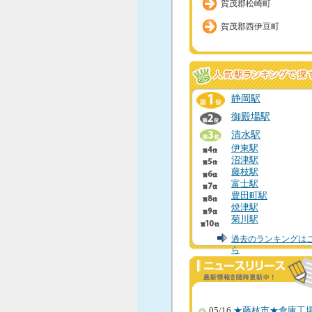
賀茂郡松崎町
賀茂郡西伊豆町
静岡駅
御殿場駅
清水駅
伊東駅
沼津駅
藤枝駅
富士駅
豊田町駅
焼津駅
菊川駅
過去のランキングは
ら
05/16
★藤枝市★倉庫工