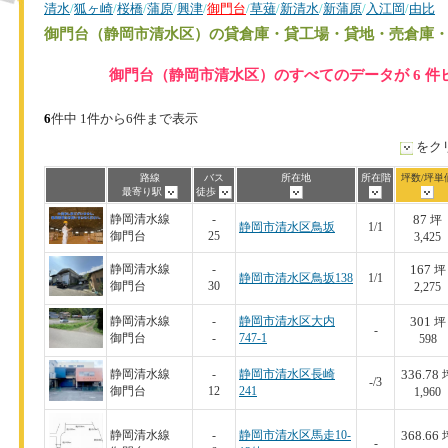
清水
/
狐ヶ崎
/
桜橋
/
蒲原
/
興津
/
御門台
/
草薙
/
新清水
/
新蒲原
/
入江岡
/
由比
御門台（静岡市清水区）
の貸倉庫・貸工場・貸地・売倉庫
御門台（静岡市清水区）のすべてのデータが 6 件
6
件中 1件から6件まで表示
をク
路線
バス
所在地
所在階
坪数/坪単
最寄り駅
徒歩
87
静岡清水線
-
坪
静岡市清水区鳥坂
1/1
御門台
25
3,425
167
静岡清水線
-
坪
静岡市清水区鳥坂138
1/1
御門台
30
2,275
301
静岡清水線
-
静岡市清水区大内
坪
-
御門台
-
747-1
598
336.78
静岡清水線
-
静岡市清水区長崎
-/3
御門台
12
241
1,960
368.66
静岡清水線
-
静岡市清水区馬走10-
-