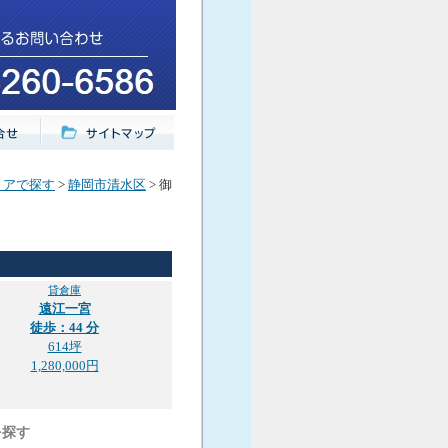
リアで探す
>
静岡市清水区
> 御
貸倉庫
遠江一宮
徒歩：44 分
614坪
1,280,000円
を探す