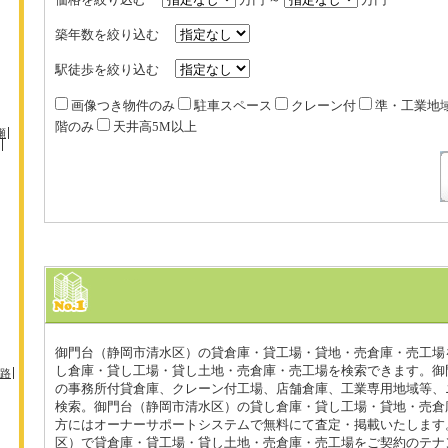
築年数を絞り込む
駅徒歩を絞り込む
画像つき物件のみ
駐車スペース
クレーン付
準・工業地
階のみ
天井高5M以上
瀬
御門台（静岡市清水区）の貸倉庫・貸工場・貸地・売倉庫・売工場
し倉庫・貸し工場・貸し土地・売倉庫・売工場を検索できます。御
路
の事務所付貸倉庫、クレーン付工場、店舗倉庫、工業専用地域等、
検索。御門台（静岡市清水区）の貸し倉庫・貸し工場・貸地・売倉
方にはオーナーサポートシステムで無料にて査定・掲載いたします
区）で貸倉庫・貸工場・貸し土地・売倉庫・売工場をご契約のテナ