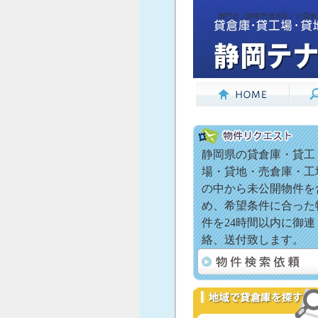
御門台（静岡市清水区）の貸倉
静岡県の貸倉庫・貸工
場・貸地・売倉庫・工
の中から未公開物件を
め、希望条件に合った
件を24時間以内に御連
絡、送付致します。