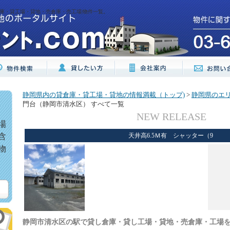
庫・貸工場・貸地・売倉庫・売工場|物件一覧。
静岡県内の貸倉庫・貸工場・貸地の情報満載（トップ)
>
静岡県のエ
門台（静岡市清水区） すべて一覧
NEW RELEASE
場
含
天井高6.5Ｍ有 シャッター（9
物
静岡市清水区の駅で貸し倉庫・貸し工場・貸地・売倉庫・工場