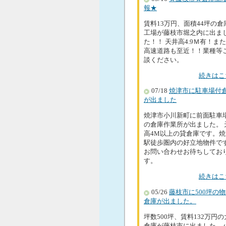
報★
賃料13万円、面積44坪の倉
工場が藤枝市堀之内に出ま
た！！ 天井高4.9Ｍ有！ま
高速道路も至近！！業種等
談ください。
続きはこ
07/18
焼津市に駐車場付
が出ました
焼津市小川新町に前面駐車
の倉庫作業所が出ました。 
高4M以上の貸倉庫です。焼
駅徒歩圏内の好立地物件で
お問い合わせお待ちしてお
す。
続きはこ
05/26
藤枝市に500坪の
倉庫が出ました。
坪数500坪、賃料132万円
倉庫が藤枝市に出ました。