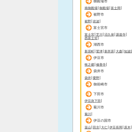
御殿場市
南御殿場
御殿場
富士岡
裾野市
裾野
岩波
富士宮市
富士宮
芝川
沼久保
源道寺
西富士宮
湖西市
新居町
鷲津
新所原
大森
知波
伊豆市
牧之郷
修善寺
袋井市
袋井
愛野
御前崎市
下田市
伊豆急下田
菊川市
菊川
伊豆の国市
韮山
田京
大仁
伊豆長岡
原木