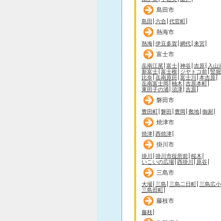
島田市
島田
六合
代官町
熱海市
熱海
伊豆多賀
網代
来宮
富士市
岳南江尾
富士
神谷
吉原
入山
新富士
富士根
ジヤトコ前
竪堀
比奈
岳南原田
富士川
本吉原
岳南富士岡
柚木
吉原本町
東田子の浦
須津
吉原
磐田市
豊田町
磐田
豊岡
敷地
御厨
焼津市
焼津
西焼津
掛川市
掛川
掛川市役所前
桜木
いこいの広場
西掛川
原谷
三島市
大場
三島
三島二日町
三島広小
三島田町
藤枝市
藤枝