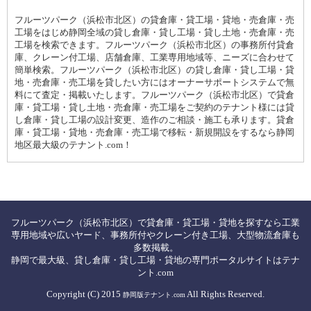
フルーツパーク（浜松市北区）の貸倉庫・貸工場・貸地・売倉庫・売
工場をはじめ静岡全域の貸し倉庫・貸し工場・貸し土地・売倉庫・売
工場を検索できます。フルーツパーク（浜松市北区）の事務所付貸倉
庫、クレーン付工場、店舗倉庫、工業専用地域等、ニーズに合わせて
簡単検索。フルーツパーク（浜松市北区）の貸し倉庫・貸し工場・貸
地・売倉庫・売工場を貸したい方にはオーナーサポートシステムで無
料にて査定・掲載いたします。フルーツパーク（浜松市北区）で貸倉
庫・貸工場・貸し土地・売倉庫・売工場をご契約のテナント様には貸
し倉庫・貸し工場の設計変更、造作のご相談・施工も承ります。貸倉
庫・貸工場・貸地・売倉庫・売工場で移転・新規開設をするなら静岡
地区最大級のテナント.com！
フルーツパーク（浜松市北区）で貸倉庫・貸工場・貸地を探すなら工業
専用地域や広いヤード、事務所付やクレーン付き工場、大型物流倉庫も
多数掲載。
静岡で最大級、貸し倉庫・貸し工場・貸地の専門ポータルサイトはテナ
ント.com
Copyright (C) 2015
All Rights Reserved.
静岡版テナント.com