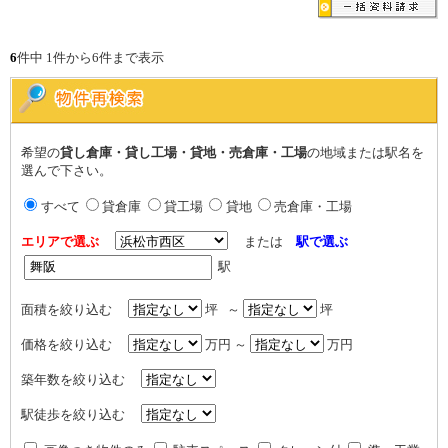
6
件中 1件から6件まで表示
希望の
貸し倉庫・貸し工場・貸地・売倉庫・工場
の地域または駅名を
選んで下さい。
すべて
貸倉庫
貸工場
貸地
売倉庫・工場
エリアで選ぶ
または
駅で選ぶ
駅
面積を絞り込む
坪 ～
坪
価格を絞り込む
万円 ～
万円
築年数を絞り込む
駅徒歩を絞り込む