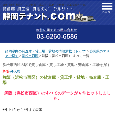
舞阪（浜松市西区）の貸倉庫・貸工場・貸地・売倉庫・売工場|物件一覧。
M
静岡県内の貸倉庫・貸工場・貸地の情報満載（トップ)
>
静岡県のエリ
アで探す
>
浜松市西区
> 舞阪（浜松市西区） すべて一覧
浜松市西区の駅で貸し倉庫・貸し工場・貸地・売倉庫・工場を探す
舞阪
/
弁天島
舞阪（浜松市西区）
の貸倉庫・貸工場・貸地・売倉庫・工
場
舞阪（浜松市西区）のすべてのデータが 6 件ヒットしまし
た。
6
件中 1件から6件まで表示