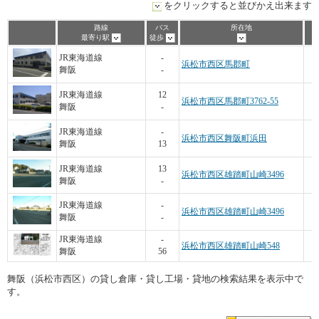
をクリックすると並びかえ出来ます
路線
バス
所在地
最寄り駅
徒歩
JR東海道線
-
浜松市西区馬郡町
舞阪
-
JR東海道線
12
浜松市西区馬郡町3762-55
舞阪
-
3
JR東海道線
-
浜松市西区舞阪町浜田
舞阪
13
5
JR東海道線
13
浜松市西区雄踏町山崎3496
舞阪
-
JR東海道線
-
浜松市西区雄踏町山崎3496
舞阪
-
4
JR東海道線
-
浜松市西区雄踏町山崎548
舞阪
56
舞阪（浜松市西区）の貸し倉庫・貸し工場・貸地の検索結果を表示中で
す。