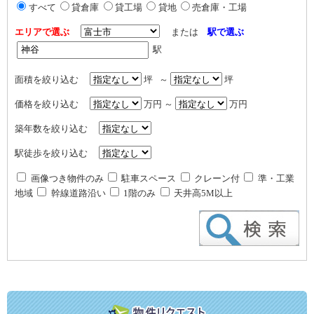
すべて
貸倉庫
貸工場
貸地
売倉庫・工場
エリアで選ぶ
または
駅で選ぶ
駅
面積を絞り込む
坪 ～
坪
価格を絞り込む
万円 ～
万円
築年数を絞り込む
駅徒歩を絞り込む
画像つき物件のみ
駐車スペース
クレーン付
準・工業
地域
幹線道路沿い
1階のみ
天井高5M以上