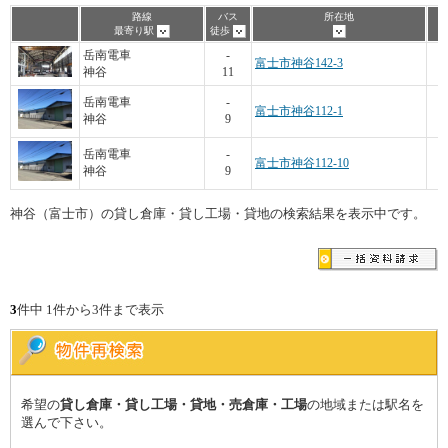
路線
バス
所在地
最寄り駅
徒歩
5
岳南電車
-
富士市神谷142-3
神谷
11
2
岳南電車
-
富士市神谷112-1
神谷
9
2
岳南電車
-
富士市神谷112-10
神谷
9
神谷（富士市）の貸し倉庫・貸し工場・貸地の検索結果を表示中です。
3
件中 1件から3件まで表示
希望の
貸し倉庫・貸し工場・貸地・売倉庫・工場
の地域または駅名を
選んで下さい。