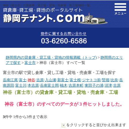
神谷（富士市）の貸倉庫・貸工場・貸地・売倉庫・売工場|物件一覧。
M
静岡県内の貸倉庫・貸工場・貸地の情報満載（トップ)
>
静岡県のエリ
アで探す
>
富士市
> 神谷（富士市） すべて一覧
富士市の駅で貸し倉庫・貸し工場・貸地・売倉庫・工場を探す
岳南江尾
/
富士
/
神谷
/
吉原
/
入山瀬
/
新富士
/
富士根
/
ジヤトコ前
/
竪堀
/
比奈
/
岳
南原田
/
富士川
/
本吉原
/
岳南富士岡
/
柚木
/
吉原本町
/
東田子の浦
/
須津
/
吉原
神谷（富士市）
の貸倉庫・貸工場・貸地・売倉庫・工場
神谷（富士市）のすべてのデータが 3 件ヒットしました。
3
件中 1件から3件まで表示
をクリックすると並びかえ出来ます