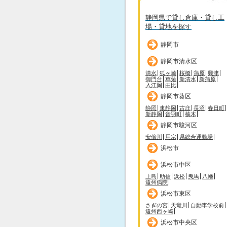
静岡県で貸し倉庫・貸し工
場・貸地を探す
静岡市
静岡市清水区
清水
狐ヶ崎
桜橋
蒲原
興津
御門台
草薙
新清水
新蒲原
入江岡
由比
静岡市葵区
静岡
東静岡
古庄
長沼
春日町
新静岡
音羽町
柚木
静岡市駿河区
安倍川
用宗
県総合運動場
浜松市
浜松市中区
上島
助信
浜松
曳馬
八幡
遠州病院
浜松市東区
さぎの宮
天竜川
自動車学校前
遠州西ヶ崎
浜松市中央区