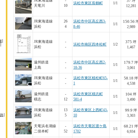
57
JR東海道線
-
坪
浜松市東区長鶴町
1/1
天竜川
10
12,281
150.56
JR東海道線
26
浜松市中区高丘西3-
1/1
浜松
4
8-46
2,989
瀬
375
JR東海道線
-
坪
浜松市南区四本松町
1/2
浜松
-
1,467
179.7
遠州鉄道
-
浜松市中区高丘西2-
坪
1/1
上島
-
18-36
3,061
58.18
JR東海道線
-
浜松市東区植松町65-
坪
1/1
浜松
-
1
4,538
104
遠州鉄道
-
浜松市東区積志町
坪
1/1
積志
12
581-4
3,490
99.9
JR東海道線
13
浜松市東区上西町43-
坪
1/1
路
浜松
5
10
3,303
68.21
天竜浜名湖線
-
浜松市天竜区渡ケ島
坪
1/1
二俣本町
52
1702
6,934