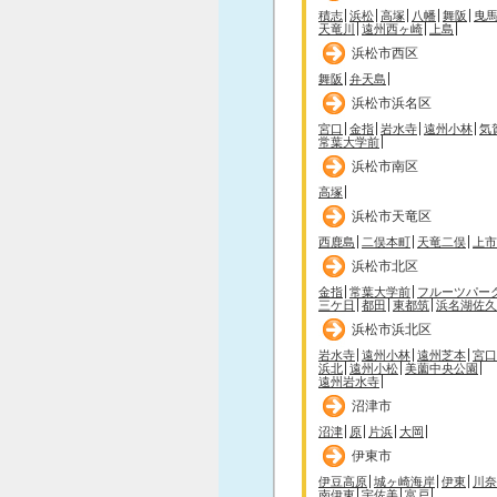
積志
浜松
高塚
八幡
舞阪
曳
天竜川
遠州西ヶ崎
上島
浜松市西区
舞阪
弁天島
浜松市浜名区
宮口
金指
岩水寺
遠州小林
気
常葉大学前
浜松市南区
高塚
浜松市天竜区
西鹿島
二俣本町
天竜二俣
上市
浜松市北区
金指
常葉大学前
フルーツパー
三ケ日
都田
東都筑
浜名湖佐久
浜松市浜北区
岩水寺
遠州小林
遠州芝本
宮口
浜北
遠州小松
美薗中央公園
遠州岩水寺
沼津市
沼津
原
片浜
大岡
伊東市
伊豆高原
城ヶ崎海岸
伊東
川奈
南伊東
宇佐美
富戸