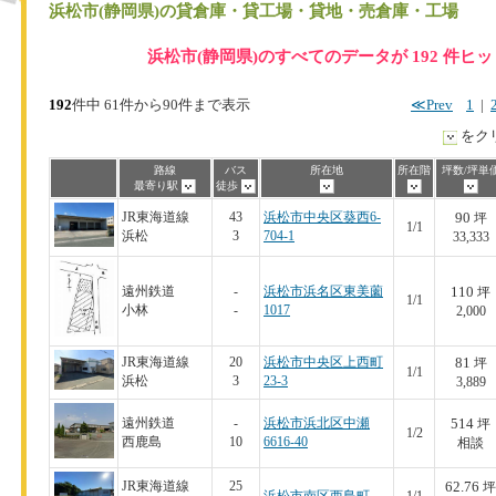
浜松市(静岡県)
の貸倉庫・貸工場・貸地・売倉庫・工場
浜松市(静岡県)のすべてのデータが 192 件ヒ
192
件中 61件から90件まで表示
≪Prev
1
|
をク
路線
バス
所在地
所在階
坪数/坪単
最寄り駅
徒歩
90
JR東海道線
43
浜松市中央区葵西6-
坪
1/1
浜松
3
704-1
33,333
110
遠州鉄道
-
浜松市浜名区東美薗
坪
1/1
小林
-
1017
2,000
81
JR東海道線
20
浜松市中央区上西町
坪
1/1
浜松
3
23-3
3,889
514
遠州鉄道
-
浜松市浜北区中瀬
坪
1/2
西鹿島
10
6616-40
相談
62.76
JR東海道線
25
坪