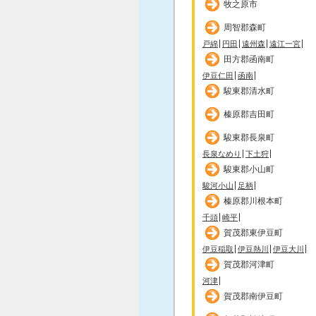
牧之原市
周智郡森町
戸綿
円田
遠州森
遠江一宮
田方郡函南町
伊豆仁田
函南
駿東郡清水町
榛原郡吉田町
駿東郡長泉町
長泉なめり
下土狩
駿東郡小山町
駿河小山
足柄
榛原郡川根本町
千頭
崎平
賀茂郡東伊豆町
伊豆稲取
伊豆熱川
伊豆大川
賀茂郡河津町
河津
賀茂郡南伊豆町