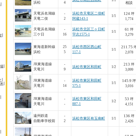
浜松市南区西島町
1/1
浜松
4
相談
馬
124
天竜浜名湖線
-
浜松市天竜区二俣町
坪
1/1
天竜二俣
2
阿蔵143-1
1,774
61
天竜浜名湖線
-
浜松市北区三ヶ日町
坪
1/1
三ケ日
16
宇志1575-1
3,279
賀
211.75
東海道新幹線
25
浜松市西区西山町
1/1
浜松
5
117-1
2,078
213
JR東海道線
-
坪
場
浜松市東区和田町
1/2
天竜川
9
3,099
ク
145.9
JR東海道線
-
浜松市東区和田町
坪
1/1
米
天竜川
14
575-1
3,016
53
JR東海道線
-
浜松市東区和田町
坪
1/2
天竜川
-
887-1
4,151
136
遠州鉄道
-
坪
浜松市東区有玉南町
1/1
自動車学校前
2
2,426