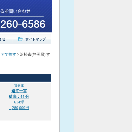
リアで探す
> 浜松市(静岡県) す
貸倉庫
遠江一宮
徒歩：44 分
614坪
1,280,000円