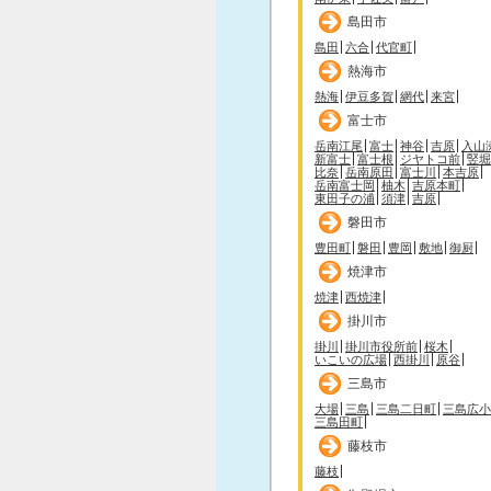
島田市
島田
六合
代官町
熱海市
熱海
伊豆多賀
網代
来宮
富士市
岳南江尾
富士
神谷
吉原
入山
新富士
富士根
ジヤトコ前
竪堀
比奈
岳南原田
富士川
本吉原
岳南富士岡
柚木
吉原本町
東田子の浦
須津
吉原
磐田市
豊田町
磐田
豊岡
敷地
御厨
焼津市
焼津
西焼津
掛川市
掛川
掛川市役所前
桜木
いこいの広場
西掛川
原谷
三島市
大場
三島
三島二日町
三島広小
三島田町
藤枝市
藤枝