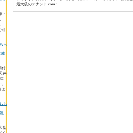
最大級のテナント.com！
庫・
し
た、
ご相
ちら
倉庫
場付
天井
津
す。
りま
ちら
物流
の大型
バイ