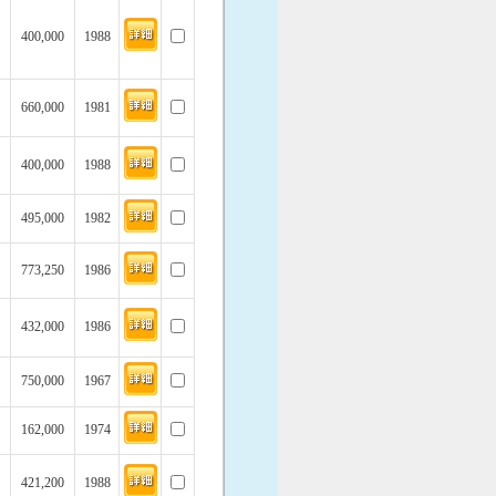
400,000
1988
660,000
1981
400,000
1988
495,000
1982
773,250
1986
432,000
1986
750,000
1967
162,000
1974
421,200
1988