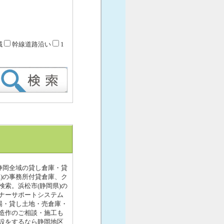
域
幹線道路沿い
1
静岡全域の貸し倉庫・貸
)の事務所付貸倉庫、ク
索。浜松市(静岡県)の
ナーサポートシステム
場・貸し土地・売倉庫・
造作のご相談・施工も
設をするなら静岡地区