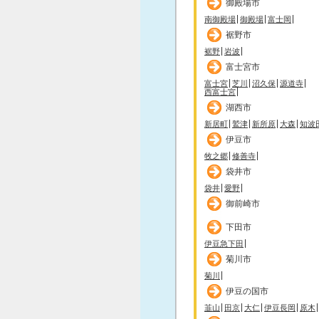
御殿場市
南御殿場
御殿場
富士岡
裾野市
裾野
岩波
富士宮市
富士宮
芝川
沼久保
源道寺
西富士宮
湖西市
新居町
鷲津
新所原
大森
知波
伊豆市
牧之郷
修善寺
袋井市
袋井
愛野
御前崎市
下田市
伊豆急下田
菊川市
菊川
伊豆の国市
韮山
田京
大仁
伊豆長岡
原木