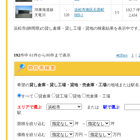
102.7
JR東海道線
-
浜松市南区石原町
坪
1/1
天竜川
120
669-1
2,434
浜松市(静岡県)の貸し倉庫・貸し工場・貸地の検索結果を表示中です
192
件中 61件から90件まで表示
≪Prev
1
|
希望の
貸し倉庫・貸し工場・貸地・売倉庫・工場
の地域または駅名
すべて
貸倉庫
貸工場
貸地
売倉庫・工場
エリアで選ぶ
または
駅で選ぶ
駅
面積を絞り込む
坪 ～
坪
価格を絞り込む
万円 ～
万円