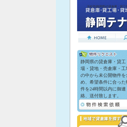
浜松市(静岡県)の貸倉庫・貸工
静岡県の貸倉庫・貸工
場・貸地・売倉庫・工
の中から未公開物件を
め、希望条件に合った
件を24時間以内に御連
絡、送付致します。