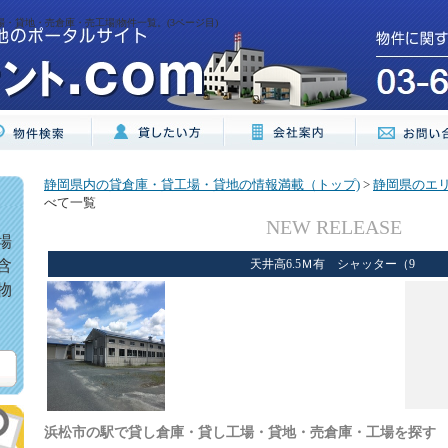
場・貸地・売倉庫・売工場|物件一覧。(3ページ目)
静岡県内の貸倉庫・貸工場・貸地の情報満載（トップ)
>
静岡県のエ
べて一覧
NEW RELEASE
場
含
天井高6.5Ｍ有 シャッター（9
物
浜松市の駅で貸し倉庫・貸し工場・貸地・売倉庫・工場を探す