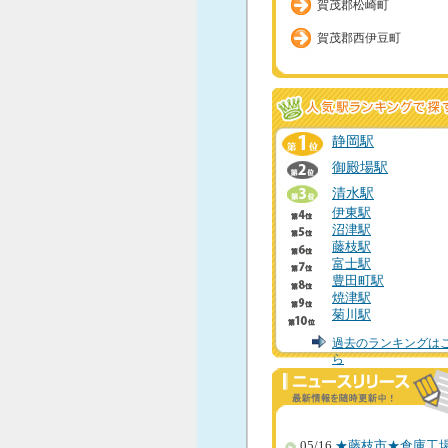
賀茂郡松崎町
賀茂郡西伊豆町
静岡駅
御殿場駅
清水駅
伊東駅
沼津駅
藤枝駅
富士駅
豊田町駅
焼津駅
菊川駅
過去のランキングは
ら
05/16
★藤枝市★倉庫工