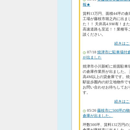
報★
賃料13万円、面積44坪の倉
工場が藤枝市堀之内に出ま
た！！ 天井高4.9Ｍ有！ま
高速道路も至近！！業種等
談ください。
続きはこ
07/18
焼津市に駐車場付
が出ました
焼津市小川新町に前面駐車
の倉庫作業所が出ました。 
高4M以上の貸倉庫です。焼
駅徒歩圏内の好立地物件で
お問い合わせお待ちしてお
す。
続きはこ
05/26
藤枝市に500坪の
倉庫が出ました。
坪数500坪、賃料132万円
倉庫が藤枝市に出ました。