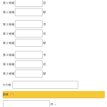
第１候補
区
第１候補
駅
第２候補
市
第２候補
区
第２候補
駅
第３候補
市
第３候補
区
第３候補
駅
その他
面積
（*）
坪 ～