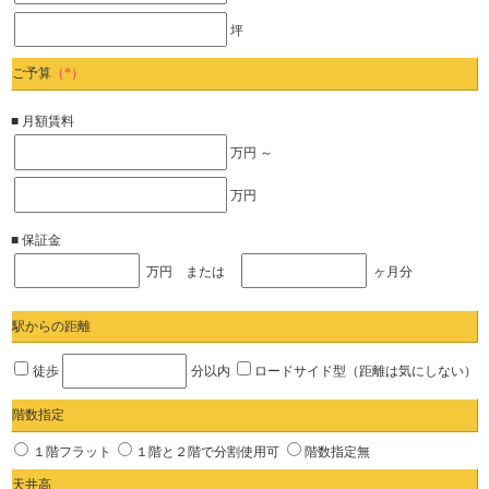
坪
ご予算
（*）
■ 月額賃料
万円 ～
万円
■ 保証金
万円 または
ヶ月分
駅からの距離
徒歩
分以内
ロードサイド型（距離は気にしない）
階数指定
１階フラット
１階と２階で分割使用可
階数指定無
天井高