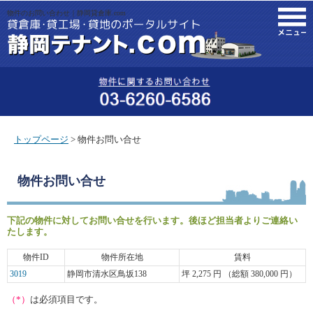
物件のお問い合わせ｜静岡貸倉庫.com
M
トップページ
> 物件お問い合せ
物件お問い合せ
下記の物件に対してお問い合せを行います。後ほど担当者よりご連絡い
たします。
物件ID
物件所在地
賃料
3019
静岡市清水区鳥坂138
坪 2,275 円 （総額 380,000 円）
（*）
は必須項目です。