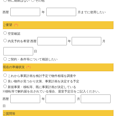
特に期限はない
その他
西暦
年
月までに使用したい
ご要望
（*）
空室確認
内見予約を希望
西暦
年
月
日
ご契約・条件等について相談したい
現在の準備状況
（*）
これから事業計画を検討予定で物件相場を調査中
良い物件が見つかり次第、事業計画を決定する予定
新規事業・移転等、既に事業計画が決定している
※移転等で解約届を出されている場合、退室予定日をご記入ください。
西暦
年
月
日
ご質問等