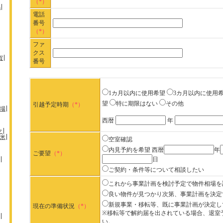
（*）
馬
電話
番号
（*）
ファ
クス
賀
番号
1カ月以内に使用希望
3カ月以内に使用
望
特に期限はない
その他
引越予定時期
（*）
場
西暦
年
ク
米
空室確認
内見予約を希望
西暦
年
ご要望
（*）
日
ご契約・条件等について相談したい
これから事業計画を検討予定で物件相場を
良い物件が見つかり次第、事業計画を決定
新規事業・移転等、既に事業計画が決定し
現在の準備状況
（*）
※移転等で解約届を出されている場合、退室
い。