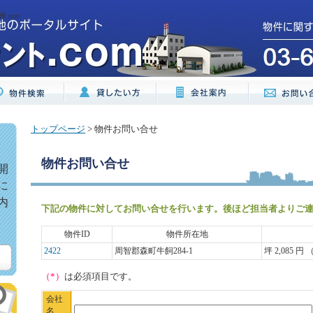
.com
トップページ
> 物件お問い合せ
物件お問い合せ
開
に
内
下記の物件に対してお問い合せを行います。後ほど担当者よりご
物件ID
物件所在地
2422
周智郡森町牛飼284-1
坪 2,085 円 
（*）
は必須項目です。
会社
名