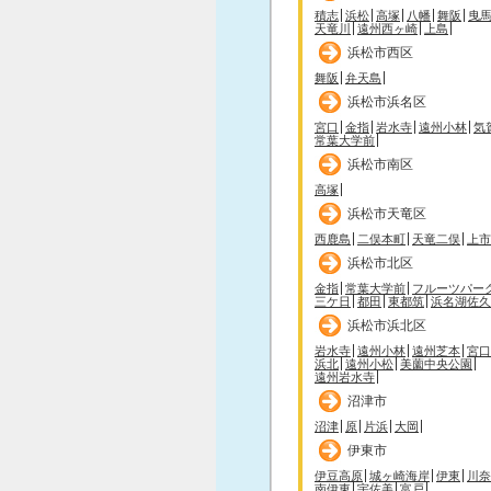
積志
浜松
高塚
八幡
舞阪
曳
天竜川
遠州西ヶ崎
上島
浜松市西区
舞阪
弁天島
浜松市浜名区
宮口
金指
岩水寺
遠州小林
気
常葉大学前
浜松市南区
高塚
浜松市天竜区
西鹿島
二俣本町
天竜二俣
上市
浜松市北区
金指
常葉大学前
フルーツパー
三ケ日
都田
東都筑
浜名湖佐久
浜松市浜北区
岩水寺
遠州小林
遠州芝本
宮口
浜北
遠州小松
美薗中央公園
遠州岩水寺
沼津市
沼津
原
片浜
大岡
伊東市
伊豆高原
城ヶ崎海岸
伊東
川奈
南伊東
宇佐美
富戸