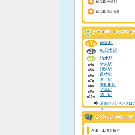
賀茂郡松崎町
賀茂郡西伊豆町
静岡駅
御殿場駅
清水駅
伊東駅
沼津駅
藤枝駅
富士駅
豊田町駅
焼津駅
菊川駅
過去のランキングは
ら
倉庫・工場を貸す