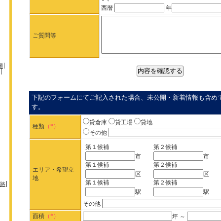
西暦
年
ご質問等
瀬
下記のフォームにてご記入された場合、未公開・新着情報も含め
す。
貸倉庫
貸工場
貸地
種類
（*）
その他
第１候補
第２候補
市
市
第１候補
第２候補
エリア・希望立
区
区
地
第１候補
第２候補
路
駅
駅
その他
面積
（*）
坪 ～