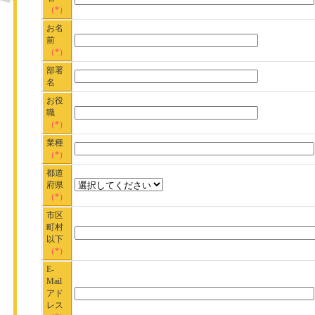
（*）
お名
前
（*）
部署
名
お役
職
（*）
業種
（*）
都道
府県
（*）
市区
町村
以下
（*）
E-
Mail
アド
レス