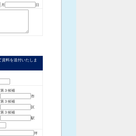
月
日
て資料を送付いたしま
第３候補
市
第３候補
区
第３候補
駅
坪