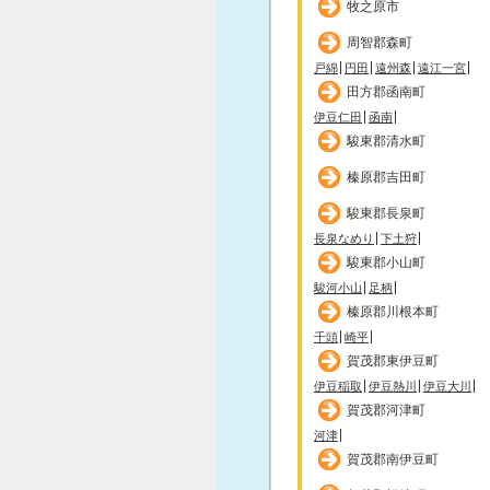
牧之原市
周智郡森町
戸綿
円田
遠州森
遠江一宮
田方郡函南町
伊豆仁田
函南
駿東郡清水町
榛原郡吉田町
駿東郡長泉町
長泉なめり
下土狩
駿東郡小山町
駿河小山
足柄
榛原郡川根本町
千頭
崎平
賀茂郡東伊豆町
伊豆稲取
伊豆熱川
伊豆大川
賀茂郡河津町
河津
賀茂郡南伊豆町