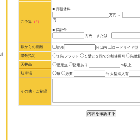
■ 月額賃料
万円 ～
円
ご予算
（*）
■ 保証金
万円 または
駅からの距離
徒歩
分以内
ロードサイド型
田
階数指定
１階フラット
１階と２階で分割使用可
階数
天井高
指定無
指定あり
ｍ以上
駐車場
無
必要
台 大型進入有
その他・ご希望