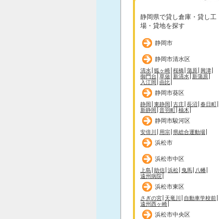
静岡県で貸し倉庫・貸し工
場・貸地を探す
静岡市
静岡市清水区
清水
狐ヶ崎
桜橋
蒲原
興津
御門台
草薙
新清水
新蒲原
入江岡
由比
静岡市葵区
静岡
東静岡
古庄
長沼
春日町
新静岡
音羽町
柚木
静岡市駿河区
安倍川
用宗
県総合運動場
浜松市
浜松市中区
上島
助信
浜松
曳馬
八幡
遠州病院
浜松市東区
さぎの宮
天竜川
自動車学校前
遠州西ヶ崎
浜松市中央区