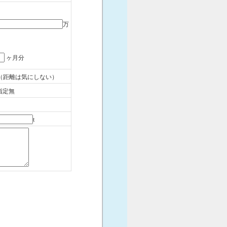
万
ヶ月分
（距離は気にしない）
指定無
t