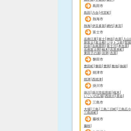
島田市
島田
六合
代官町
熱海市
熱海
伊豆多賀
網代
来宮
富士市
岳南江尾
富士
神谷
吉原
入山
新富士
富士根
ジヤトコ前
竪堀
比奈
岳南原田
富士川
本吉原
岳南富士岡
柚木
吉原本町
東田子の浦
須津
吉原
磐田市
豊田町
磐田
豊岡
敷地
御厨
焼津市
焼津
西焼津
掛川市
掛川
掛川市役所前
桜木
いこいの広場
西掛川
原谷
三島市
大場
三島
三島二日町
三島広小
三島田町
藤枝市
藤枝