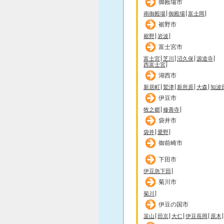
御殿場市
南御殿場
御殿場
富士岡
裾野市
裾野
岩波
富士宮市
富士宮
芝川
沼久保
源道寺
西富士宮
湖西市
新居町
鷲津
新所原
大森
知波
伊豆市
牧之郷
修善寺
袋井市
袋井
愛野
御前崎市
下田市
伊豆急下田
菊川市
菊川
伊豆の国市
韮山
田京
大仁
伊豆長岡
原木