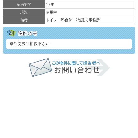
契約期間
10 年
現況
使用中
備考
トイレ P3台付 2階建て事務所
条件交渉ご相談下さい