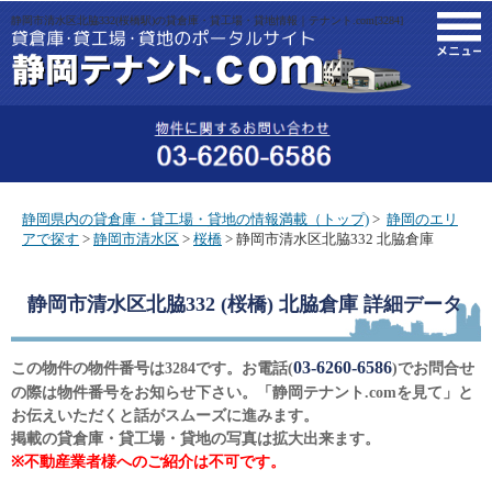
静岡市清水区北脇332(桜橋駅)の貸倉庫・貸工場・貸地情報｜テナント.com[3284]
M
静岡県内の貸倉庫・貸工場・貸地の情報満載（トップ)
>
静岡のエリ
アで探す
>
静岡市清水区
>
桜橋
> 静岡市清水区北脇332 北脇倉庫
静岡市清水区北脇332 (桜橋) 北脇倉庫
詳細データ
03-6260-6586
この物件の物件番号は3284です。お電話(
)でお問合せ
の際は物件番号をお知らせ下さい。「静岡テナント.comを見て」と
お伝えいただくと話がスムーズに進みます。
掲載の貸倉庫・貸工場・貸地の写真は拡大出来ます。
※不動産業者様へのご紹介は不可です。