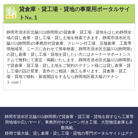
貸倉庫・貸工場・貸地の事業用ポータルサイ
トNo.１
静岡市清水区北脇332(静岡県)の貸倉庫・貸工場・貸地をはじめ静岡全
域の貸し倉庫・貸し工場・貸し土地を検索できます。静岡市清水区北
脇332(静岡県)の事務所付貸倉庫、クレーン付工場、店舗倉庫、工業専
用地域等、ニーズに合わせて簡単検索。静岡市清水区北脇332(静岡県)
の貸し倉庫・貸し工場・貸地を貸したい方にはオーナーサポートシス
テムで無料にて査定・掲載いたします。静岡市清水区北脇332(静岡県)
で貸倉庫・貸工場・貸し土地をご契約のテナント様には貸し倉庫・貸
し工場の設計変更、造作のご相談・施工も承ります。貸倉庫・貸工
場・貸地で移転・新規開設をするなら静岡地区最大級のテナン
ト.com！
静岡市清水区北脇332(静岡県)で貸倉庫・貸工場・貸地を探すなら工業専
用地域や広いヤード、事務所付やクレーン付き工場、大型物流倉庫も多
数掲載。
静岡で最大級、貸し倉庫・貸し工場・貸地の専門ポータルサイトはテナ