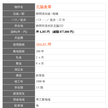
北脇倉庫
物件名
沿線／駅
静岡清水線 / 桜橋
バス／徒歩
バス：- ／ 徒歩：22 分
所在地
静岡市清水区北脇332
賃料(坪・円)
坪 4,285 円 （総額 877,800 円）
共益費
204.85 坪
使用面積
敷地面積
268 坪
礼金
2 ヶ月
敷金
6 ヶ月
保証金
構造
鉄骨造
竣工年
1990 年
所在階
1/1 階
接道状況
用途地域
準工業地域
駐車場
有