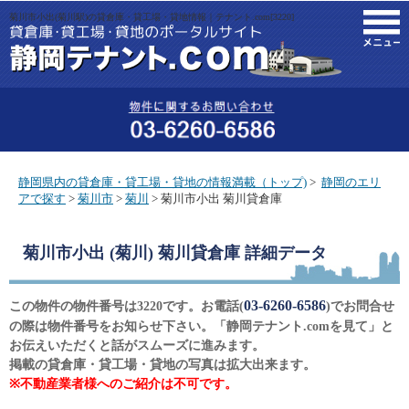
菊川市小出(菊川駅)の貸倉庫・貸工場・貸地情報｜テナント.com[3220]
M
静岡県内の貸倉庫・貸工場・貸地の情報満載（トップ)
>
静岡のエリ
アで探す
>
菊川市
>
菊川
> 菊川市小出 菊川貸倉庫
菊川市小出 (菊川) 菊川貸倉庫
詳細データ
03-6260-6586
この物件の物件番号は3220です。お電話(
)でお問合せ
の際は物件番号をお知らせ下さい。「静岡テナント.comを見て」と
お伝えいただくと話がスムーズに進みます。
掲載の貸倉庫・貸工場・貸地の写真は拡大出来ます。
※不動産業者様へのご紹介は不可です。