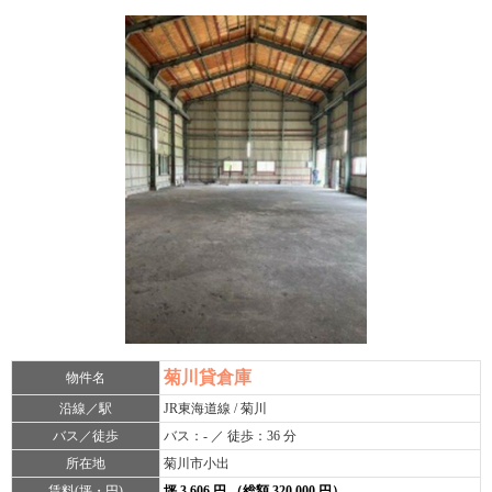
菊川貸倉庫
物件名
沿線／駅
JR東海道線 / 菊川
バス／徒歩
バス：- ／ 徒歩：36 分
所在地
菊川市小出
賃料(坪・円)
坪 3,606 円 （総額 320,000 円）