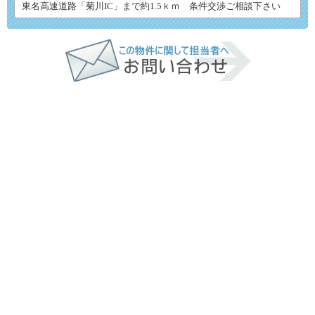
東名高速道路「菊川IC」まで約1.5ｋｍ 条件交渉ご相談下さい