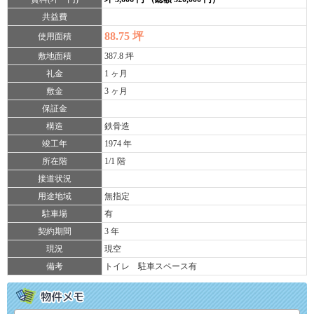
共益費
88.75 坪
使用面積
敷地面積
387.8 坪
礼金
1 ヶ月
敷金
3 ヶ月
保証金
構造
鉄骨造
竣工年
1974 年
所在階
1/1 階
接道状況
用途地域
無指定
駐車場
有
契約期間
3 年
現況
現空
備考
トイレ 駐車スペース有