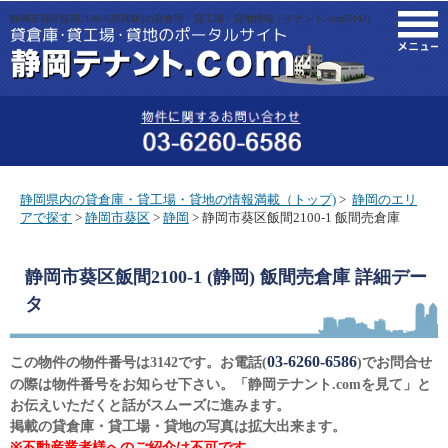
静岡市葵区飯間2100-1(静岡駅)の貸倉庫・貸工場・貸地情報｜テナント.com[3142]
M
静岡県内の貸倉庫・貸工場・貸地の情報満載（トップ)
>
静岡のエリ
アで探す
>
静岡市葵区
>
静岡
> 静岡市葵区飯間2100-1 飯間売倉庫
静岡市葵区飯間2100-1 (静岡) 飯間売倉庫
詳細デー
タ
03-6260-6586
この物件の物件番号は3142です。お電話(
)でお問合せ
の際は物件番号をお知らせ下さい。「静岡テナント.comを見て」と
お伝えいただくと話がスムーズに進みます。
掲載の貸倉庫・貸工場・貸地の写真は拡大出来ます。
※不動産業者様へのご紹介は不可です。