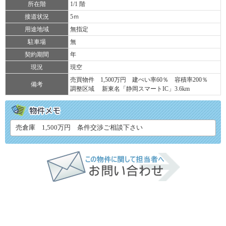
所在階
1/1 階
接道状況
5ｍ
用途地域
無指定
駐車場
無
契約期間
年
現況
現空
売買物件 1,500万円 建ぺい率60％ 容積率200％
備考
調整区域 新東名「静岡スマートIC」3.6km
売倉庫 1,500万円 条件交渉ご相談下さい