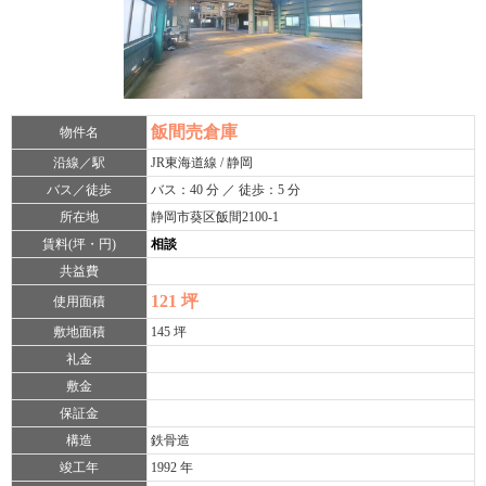
飯間売倉庫
物件名
沿線／駅
JR東海道線 / 静岡
バス／徒歩
バス：40 分 ／ 徒歩：5 分
所在地
静岡市葵区飯間2100-1
賃料(坪・円)
相談
共益費
121 坪
使用面積
敷地面積
145 坪
礼金
敷金
保証金
構造
鉄骨造
竣工年
1992 年