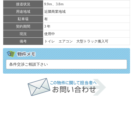
接道状況
9.9ｍ、3.8ｍ
用途地域
近隣商業地域
駐車場
有
契約期間
3 年
現況
使用中
備考
トイレ エアコン 大型トラック搬入可
条件交渉ご相談下さい