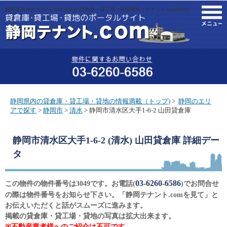
静岡市清水区大手1-6-2(清水駅)の貸倉庫・貸工場・貸地情報｜テナント.com[3049]
M
静岡県内の貸倉庫・貸工場・貸地の情報満載（トップ)
>
静岡のエリ
アで探す
>
静岡市
>
清水
> 静岡市清水区大手1-6-2 山田貸倉庫
静岡市清水区大手1-6-2 (清水) 山田貸倉庫
詳細デー
タ
03-6260-6586
この物件の物件番号は3049です。お電話(
)でお問合せ
の際は物件番号をお知らせ下さい。「静岡テナント.comを見て」と
お伝えいただくと話がスムーズに進みます。
掲載の貸倉庫・貸工場・貸地の写真は拡大出来ます。
※不動産業者様へのご紹介は不可です。