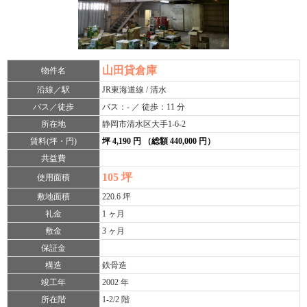
山田貸倉庫
物件名
沿線／駅
JR東海道線 / 清水
バス／徒歩
バス：- ／ 徒歩：11 分
所在地
静岡市清水区大手1-6-2
賃料(坪・円)
坪 4,190 円 （総額 440,000 円）
共益費
105 坪
使用面積
敷地面積
220.6 坪
礼金
1 ヶ月
敷金
3 ヶ月
保証金
構造
鉄骨造
竣工年
2002 年
所在階
1-2/2 階