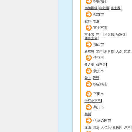
御殿場市
南御殿場
御殿場
富士岡
裾野市
裾野
岩波
富士宮市
富士宮
芝川
沼久保
源道寺
西富士宮
湖西市
新居町
鷲津
新所原
大森
知波
伊豆市
牧之郷
修善寺
袋井市
袋井
愛野
御前崎市
下田市
伊豆急下田
菊川市
菊川
伊豆の国市
韮山
田京
大仁
伊豆長岡
原木