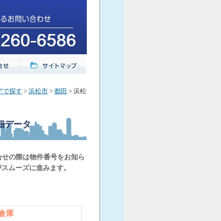
アで探す
>
浜松市
>
都田
> 浜松
細データ
合せの際は物件番号をお知ら
がスムーズに進みます。
売倉庫