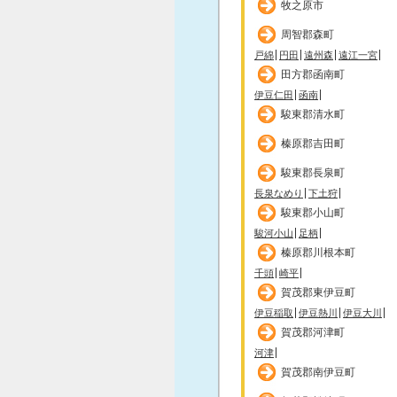
牧之原市
周智郡森町
戸綿
円田
遠州森
遠江一宮
田方郡函南町
伊豆仁田
函南
駿東郡清水町
榛原郡吉田町
駿東郡長泉町
長泉なめり
下土狩
駿東郡小山町
駿河小山
足柄
榛原郡川根本町
千頭
崎平
賀茂郡東伊豆町
伊豆稲取
伊豆熱川
伊豆大川
賀茂郡河津町
河津
賀茂郡南伊豆町