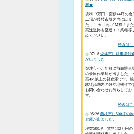
報★
賃料13万円、面積44坪の倉
工場が藤枝市堀之内に出ま
た！！ 天井高4.9Ｍ有！ま
高速道路も至近！！業種等
談ください。
続きはこ
07/18
焼津市に駐車場付
が出ました
焼津市小川新町に前面駐車
の倉庫作業所が出ました。 
高4M以上の貸倉庫です。焼
駅徒歩圏内の好立地物件で
お問い合わせお待ちしてお
す。
続きはこ
05/26
藤枝市に500坪の
倉庫が出ました。
坪数500坪、賃料132万円
倉庫が藤枝市に出ました。