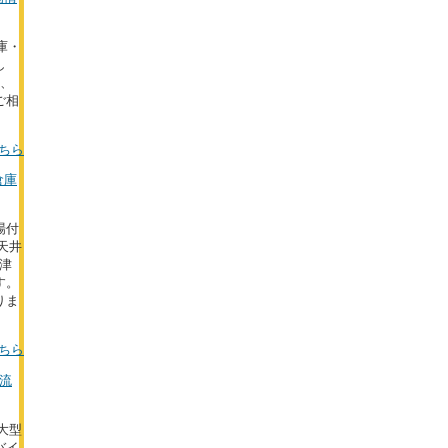
庫・
し
た、
ご相
ちら
倉庫
場付
天井
津
す。
りま
ちら
物流
の大型
バイ