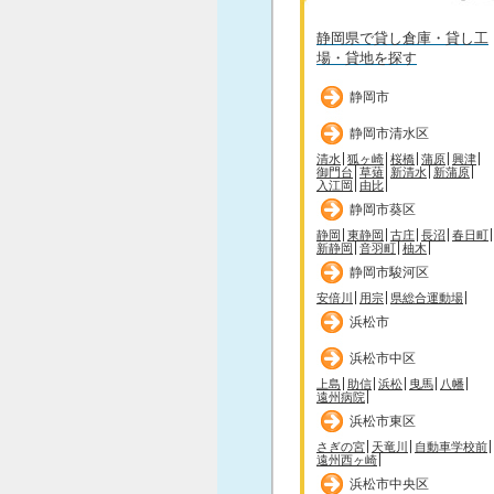
静岡県で貸し倉庫・貸し工
場・貸地を探す
静岡市
静岡市清水区
清水
狐ヶ崎
桜橋
蒲原
興津
御門台
草薙
新清水
新蒲原
入江岡
由比
静岡市葵区
静岡
東静岡
古庄
長沼
春日町
新静岡
音羽町
柚木
静岡市駿河区
安倍川
用宗
県総合運動場
浜松市
浜松市中区
上島
助信
浜松
曳馬
八幡
遠州病院
浜松市東区
さぎの宮
天竜川
自動車学校前
遠州西ヶ崎
浜松市中央区