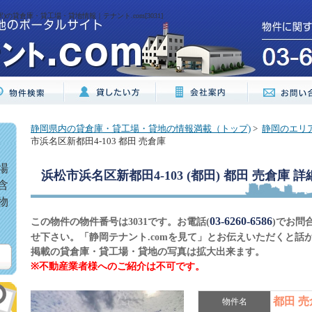
駅)の貸倉庫・貸工場・貸地情報｜テナント.com[3031]
静岡県内の貸倉庫・貸工場・貸地の情報満載（トップ)
>
静岡のエリ
市浜名区新都田4-103 都田 売倉庫
場
浜松市浜名区新都田4-103 (都田) 都田 売倉庫
詳
含
物
03-6260-6586
この物件の物件番号は3031です。お電話(
)でお問
せ下さい。「静岡テナント.comを見て」とお伝えいただくと話
掲載の貸倉庫・貸工場・貸地の写真は拡大出来ます。
※不動産業者様へのご紹介は不可です。
都田 
物件名