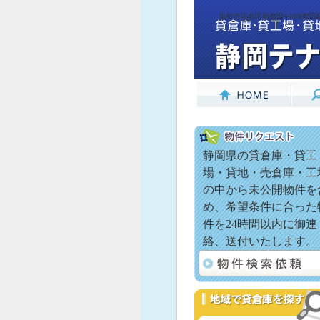
浜松市浜名区新都田4-103(都田
静岡県の貸倉庫・貸工
場・貸地・売倉庫・工
の中から未公開物件を
め、希望条件に合った
件を24時間以内に御連
絡、送付いたします。