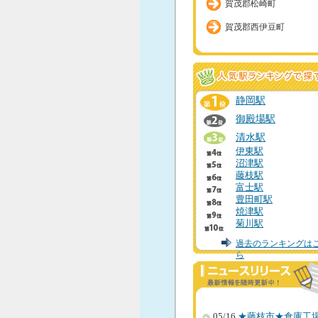
賀茂郡松崎町
賀茂郡西伊豆町
静岡駅
御殿場駅
清水駅
伊東駅
沼津駅
藤枝駅
富士駅
豊田町駅
焼津駅
菊川駅
過去のランキングは
ら
05/16
★藤枝市★倉庫工