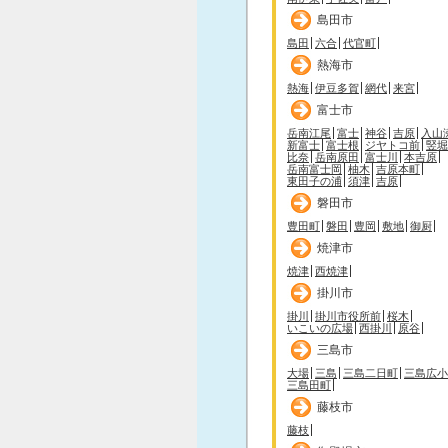
島田市
島田
六合
代官町
熱海市
熱海
伊豆多賀
網代
来宮
富士市
岳南江尾
富士
神谷
吉原
入山
新富士
富士根
ジヤトコ前
竪堀
比奈
岳南原田
富士川
本吉原
岳南富士岡
柚木
吉原本町
東田子の浦
須津
吉原
磐田市
豊田町
磐田
豊岡
敷地
御厨
焼津市
焼津
西焼津
掛川市
掛川
掛川市役所前
桜木
いこいの広場
西掛川
原谷
三島市
大場
三島
三島二日町
三島広小
三島田町
藤枝市
藤枝