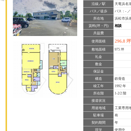
沿線／駅
天竜浜名湖
バス／徒歩
バス：- ／
所在地
浜松市浜名
賃料(坪・円)
相談
共益費
296.8 坪
使用面積
敷地面積
975 坪
礼金
敷金
保証金
構造
鉄骨造
竣工年
1992 年
所在階
1-2/2 階
接道状況
用途地域
工業専用
駐車場
有
契約期間
年
現況
使用中