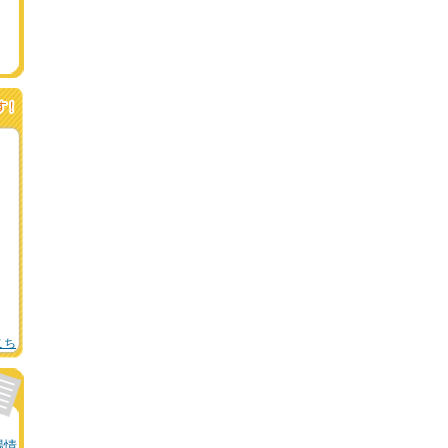
こち
場情