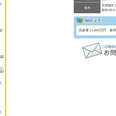
馬
売買物件 2
備考
積率200
賀
売倉庫 21,000万円 
場
ク
米