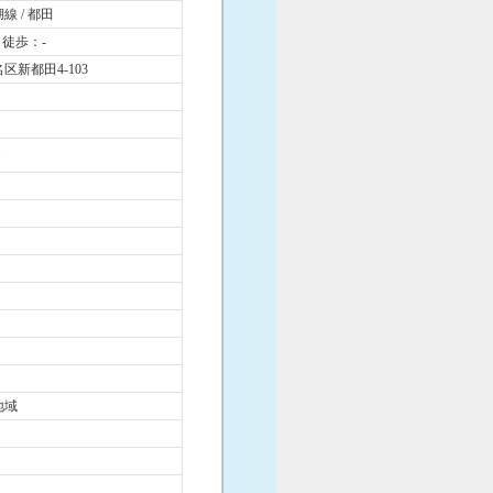
線 / 都田
 徒歩：-
区新都田4-103
地域