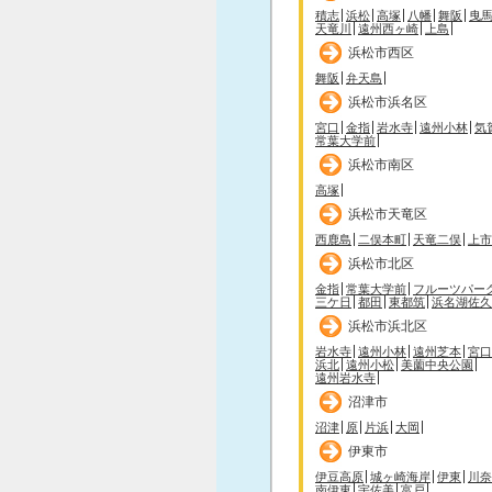
積志
浜松
高塚
八幡
舞阪
曳
天竜川
遠州西ヶ崎
上島
浜松市西区
舞阪
弁天島
浜松市浜名区
宮口
金指
岩水寺
遠州小林
気
常葉大学前
浜松市南区
高塚
浜松市天竜区
西鹿島
二俣本町
天竜二俣
上市
浜松市北区
金指
常葉大学前
フルーツパー
三ケ日
都田
東都筑
浜名湖佐久
浜松市浜北区
岩水寺
遠州小林
遠州芝本
宮口
浜北
遠州小松
美薗中央公園
遠州岩水寺
沼津市
沼津
原
片浜
大岡
伊東市
伊豆高原
城ヶ崎海岸
伊東
川奈
南伊東
宇佐美
富戸