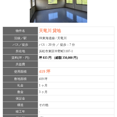
天竜川 貸地
物件名
沿線／駅
JR東海道線 / 天竜川
バス／徒歩
バス：20 分 ／ 徒歩：7 分
所在地
浜松市東区中野町1107-1
賃料(坪・円)
坪 835 円 （総額 350,000 円）
共益費
419 坪
使用面積
敷地面積
419 坪
礼金
1 ヶ月
敷金
3 ヶ月
保証金
構造
その他
竣工年
-