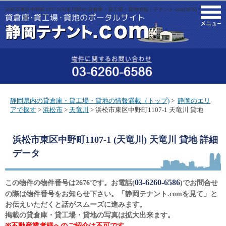
浜松市東区中野町1107-1(天竜川駅)の貸倉庫・貸工場・貸地情報｜テナント.com[2676]
M
静岡県内の貸倉庫・貸工場・貸地の情報満載（トップ)
>
静岡のエリ
アで探す
>
浜松市
>
天竜川
> 浜松市東区中野町1107-1 天竜川 貸地
浜松市東区中野町1107-1 (天竜川) 天竜川 貸地
詳細
データ
03-6260-6586
この物件の物件番号は2676です。お電話(
)でお問合せ
の際は物件番号をお知らせ下さい。「静岡テナント.comを見て」と
お伝えいただくと話がスムーズに進みます。
掲載の貸倉庫・貸工場・貸地の写真は拡大出来ます。
※不動産業者様へのご紹介は不可です。