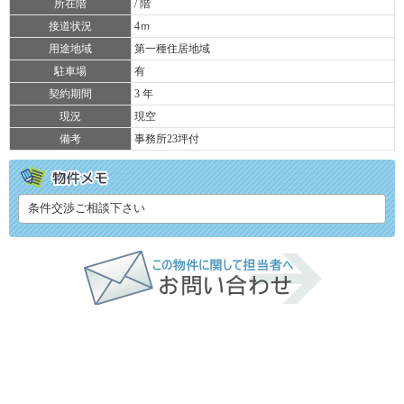
所在階
/ 階
接道状況
4ｍ
用途地域
第一種住居地域
駐車場
有
契約期間
3 年
現況
現空
備考
事務所23坪付
条件交渉ご相談下さい