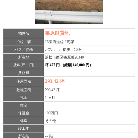
篠原町貸地
物件名
沿線／駅
JR東海道線 / 高塚
バス／徒歩
バス：- ／ 徒歩：16 分
所在地
浜松市西区篠原町20340
賃料(坪・円)
坪 477 円 （総額 140,000 円）
共益費
293.42 坪
使用面積
敷地面積
293.42 坪
礼金
1 ヶ月
敷金
保証金
100万円
構造
その他
竣工年
-
所在階
-/- 階