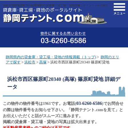
浜松市西区篠原町20340(高塚駅)の貸倉庫・貸工場・貸地情報｜テナント.com[1961]
M
静岡県内の貸倉庫・貸工場・貸地の情報満載（トップ)
>
静岡のエリ
アで探す
>
浜松市
>
高塚
> 浜松市西区篠原町20340 篠原町貸地
浜松市西区篠原町20340 (高塚) 篠原町貸地
詳細デ
ータ
03-6260-6586
この物件の物件番号は1961です。お電話(
)でお問合せ
の際は物件番号をお知らせ下さい。「静岡テナント.comを見て」と
お伝えいただくと話がスムーズに進みます。
掲載の貸倉庫・貸工場・貸地の写真は拡大出来ます。
※不動産業者様へのご紹介は不可です。