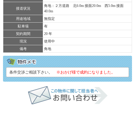
角地：２方道路 北6.0m 接面20.0m 西5.0m 接面
接道状況
40.0m
用途地域
無指定
駐車場
有
契約期間
20 年
現況
使用中
備考
角地
条件交渉ご相談下さい。
※おかげ様で成約になりました。